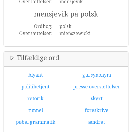
Oversættelser:
mensjevik
mensjevik på polsk
Ordbog:
polsk
Oversættelser:
mieńszewicki
Tilfældige ord
blyant
gul synonym
politibetjent
presse oversættelser
retorik
skørt
tunnel
foreskrive
pøbel grammatik
ændret