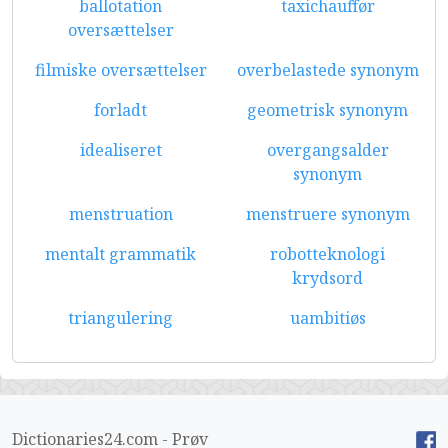
ballotation
taxichauffør
oversættelser
filmiske oversættelser
overbelastede synonym
forladt
geometrisk synonym
idealiseret
overgangsalder
synonym
menstruation
menstruere synonym
mentalt grammatik
robotteknologi
krydsord
triangulering
uambitiøs
Dictionaries24.com - Prøv