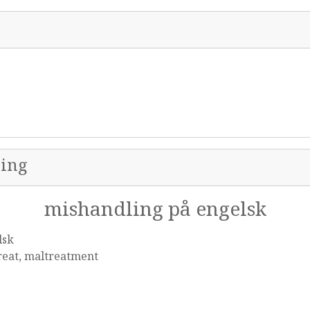
ling
mishandling på engelsk
lsk
reat, maltreatment