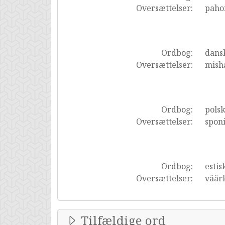
Oversættelser:
pahoi
Ordbog:
dans
Oversættelser:
mish
Ordbog:
pols
Oversættelser:
spon
Ordbog:
estis
Oversættelser:
väär
Tilfældige ord