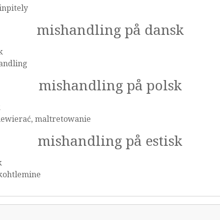
npitely
mishandling på dansk
k
andling
mishandling på polsk
k
iewierać, maltretowanie
mishandling på estisk
k
kohtlemine