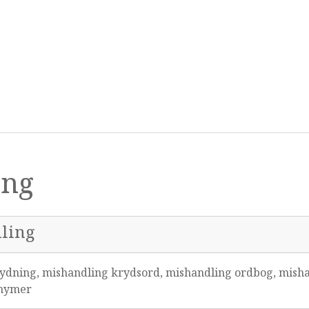
ing
dling
ydning, mishandling krydsord, mishandling ordbog, misha
onymer