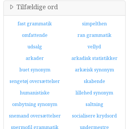
Tilfældige ord
fast grammatik
simpelthen
omfattende
ran grammatik
udsalg
vellyd
arkader
arkadisk statistikker
buet synonym
arkæisk synonym
sengetøj oversættelser
skabende
humanistiske
lillehed synonym
ombytning synonym
saltning
snemand oversættelser
socialisere krydsord
spermofil grammatik
undermestre