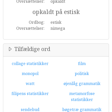
Oversættelser:
opkaldt
opkaldt på estisk
Ordbog:
estisk
Oversættelser:
nimega
Tilfældige ord
collage statistikker
film
monopol
politisk
watt
øjenlåg grammatik
filipens statistikker
metamorfose
statistikker
sendebud
bøgetræ grammatik