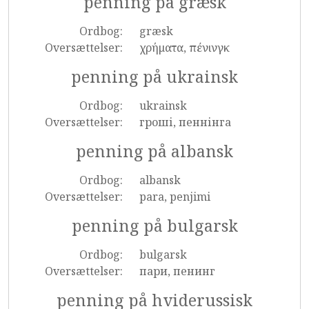
penning på græsk
Ordbog:
græsk
Oversættelser:
χρήματα, πένινγκ
penning på ukrainsk
Ordbog:
ukrainsk
Oversættelser:
гроші, пеннінга
penning på albansk
Ordbog:
albansk
Oversættelser:
para, penjimi
penning på bulgarsk
Ordbog:
bulgarsk
Oversættelser:
пари, пенинг
penning på hviderussisk