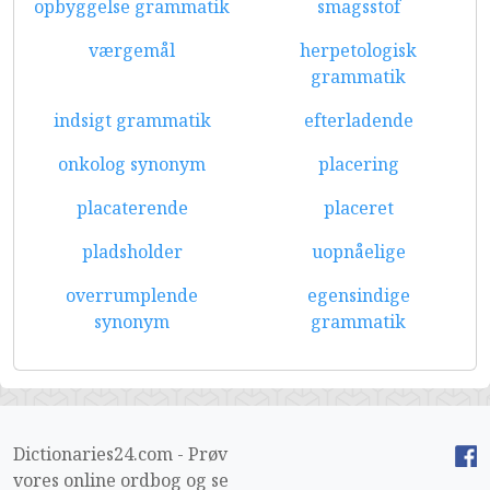
opbyggelse grammatik
smagsstof
værgemål
herpetologisk
grammatik
indsigt grammatik
efterladende
onkolog synonym
placering
placaterende
placeret
pladsholder
uopnåelige
overrumplende
egensindige
synonym
grammatik
Dictionaries24.com - Prøv
vores online ordbog og se