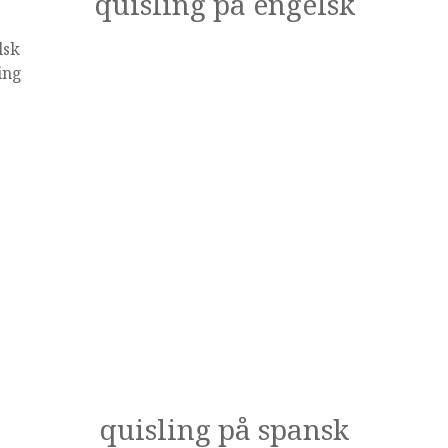
quisling på engelsk
lsk
ing
quisling på spansk