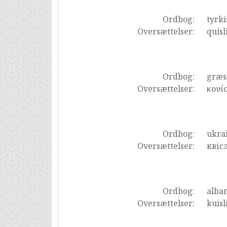
Ordbog:
tyrki
Oversættelser:
quisl
Ordbog:
græs
Oversættelser:
κουίσ
Ordbog:
ukra
Oversættelser:
квіс
Ordbog:
alba
Oversættelser:
kuisl