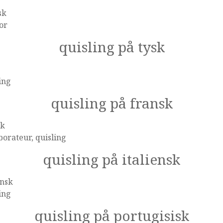
sk
or
quisling på tysk
ing
quisling på fransk
sk
borateur, quisling
quisling på italiensk
ensk
ing
quisling på portugisisk