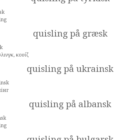
sk
ing
quisling på græsk
k
λινγκ, κουίζ
quisling på ukrainsk
insk
лінг
quisling på albansk
nsk
ing
quisling på bulgarsk