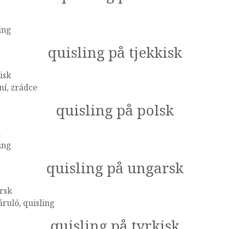
ing
quisling på tjekkisk
isk
ní, zrádce
quisling på polsk
k
ing
quisling på ungarsk
rsk
ruló, quisling
quisling på tyrkisk