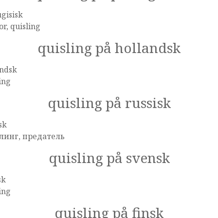
gisisk
or, quisling
quisling på hollandsk
andsk
ing
quisling på russisk
sk
линг, предатель
quisling på svensk
sk
ing
quisling på finsk