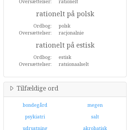
Oversættelser:
rationelt
rationelt på polsk
Ordbog:
polsk
Oversættelser:
racjonalnie
rationelt på estisk
Ordbog:
estisk
Oversættelser:
ratsionaalselt
Tilfældige ord
bondegård
megen
psykiatri
salt
udrustning
akrobatisk