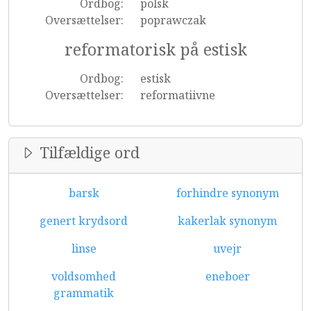
Ordbog:
polsk
Oversættelser:
poprawczak
reformatorisk på estisk
Ordbog:
estisk
Oversættelser:
reformatiivne
Tilfældige ord
barsk
forhindre synonym
genert krydsord
kakerlak synonym
linse
uvejr
voldsomhed
eneboer
grammatik