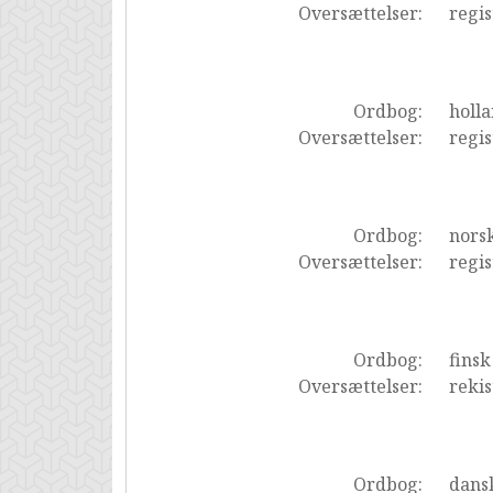
Oversættelser:
regis
Ordbog:
holl
Oversættelser:
regis
Ordbog:
nors
Oversættelser:
regis
Ordbog:
finsk
Oversættelser:
rekis
Ordbog:
dans