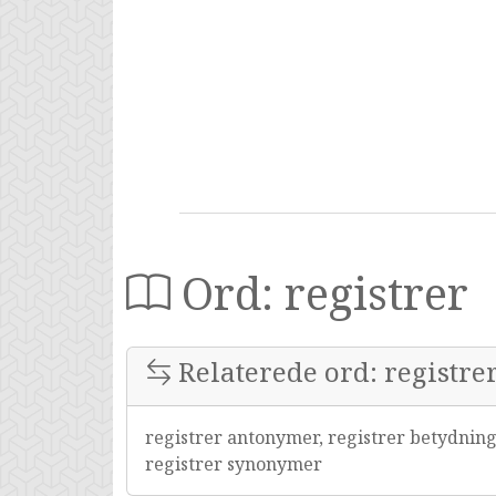
Ord: registrer
Relaterede ord: registre
registrer antonymer, registrer betydning,
registrer synonymer