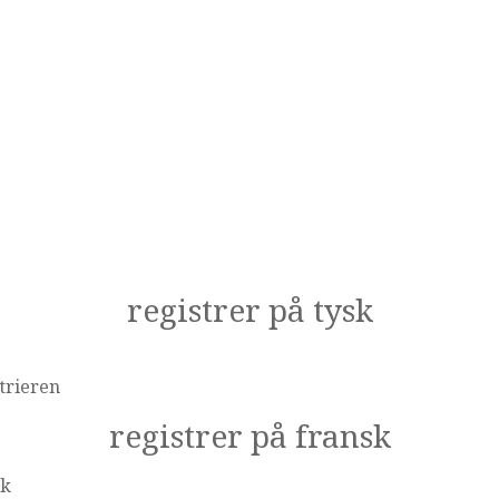
registrer på tysk
trieren
registrer på fransk
sk