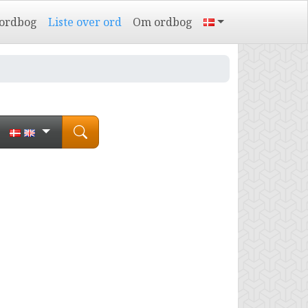
 ordbog
Liste over ord
Om ordbog