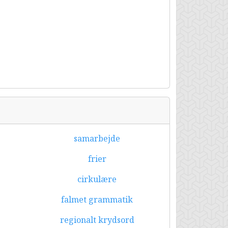
samarbejde
frier
cirkulære
falmet grammatik
regionalt krydsord