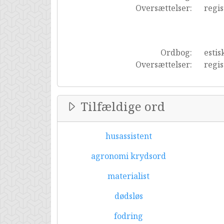
Oversættelser:
regis
Ordbog:
estis
Oversættelser:
regis
Tilfældige ord
husassistent
agronomi krydsord
materialist
dødsløs
fodring