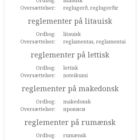
Ordbog:
islandsk
Oversættelser:
reglugerð, reglugerðir
reglementer på litauisk
Ordbog:
litauisk
Oversættelser:
reglamentas, reglamentai
reglementer på lettisk
Ordbog:
lettisk
Oversættelser:
noteikumi
reglementer på makedonsk
Ordbog:
makedonsk
Oversættelser:
прописи
reglementer på rumænsk
Ordbog:
rumænsk