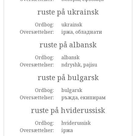
ruste på ukrainsk
Ordbog:
ukrainsk
Oversættelser:
іржа, обладнати
ruste på albansk
Ordbog:
albansk
Oversættelser:
ndryshk, pajisu
ruste på bulgarsk
Ordbog:
bulgarsk
Oversættelser:
ръжда, екипирам
ruste på hviderussisk
Ordbog:
hviderussisk
Oversættelser:
іржа