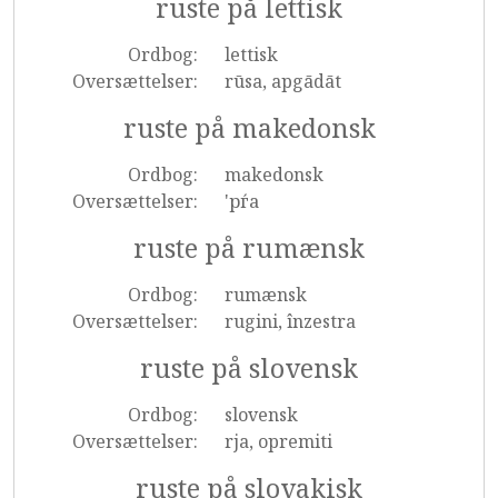
ruste på lettisk
Ordbog:
lettisk
Oversættelser:
rūsa, apgādāt
ruste på makedonsk
Ordbog:
makedonsk
Oversættelser:
'рѓа
ruste på rumænsk
Ordbog:
rumænsk
Oversættelser:
rugini, înzestra
ruste på slovensk
Ordbog:
slovensk
Oversættelser:
rja, opremiti
ruste på slovakisk