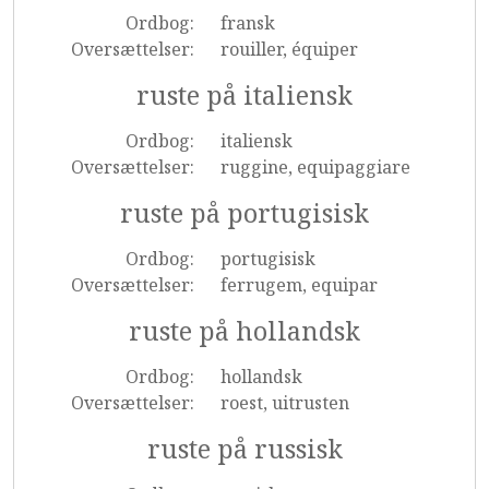
Ordbog:
fransk
Oversættelser:
rouiller, équiper
ruste på italiensk
Ordbog:
italiensk
Oversættelser:
ruggine, equipaggiare
ruste på portugisisk
Ordbog:
portugisisk
Oversættelser:
ferrugem, equipar
ruste på hollandsk
Ordbog:
hollandsk
Oversættelser:
roest, uitrusten
ruste på russisk