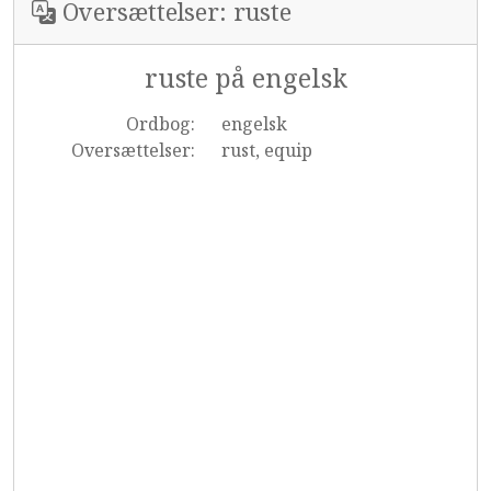
Oversættelser: ruste
ruste på engelsk
Ordbog:
engelsk
Oversættelser:
rust, equip