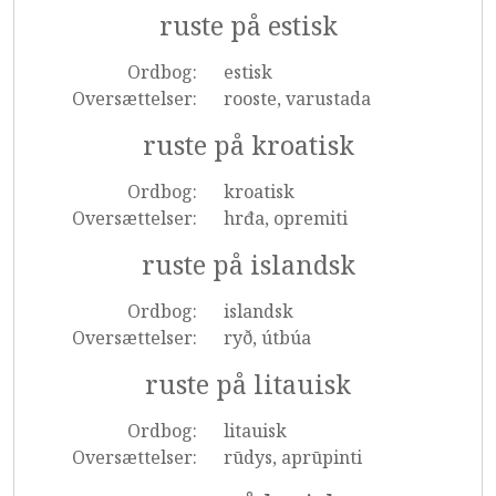
ruste på estisk
Ordbog:
estisk
Oversættelser:
rooste, varustada
ruste på kroatisk
Ordbog:
kroatisk
Oversættelser:
hrđa, opremiti
ruste på islandsk
Ordbog:
islandsk
Oversættelser:
ryð, útbúa
ruste på litauisk
Ordbog:
litauisk
Oversættelser:
rūdys, aprūpinti