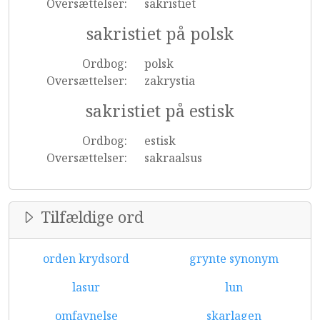
Oversættelser:
sakristiet
sakristiet på polsk
Ordbog:
polsk
Oversættelser:
zakrystia
sakristiet på estisk
Ordbog:
estisk
Oversættelser:
sakraalsus
Tilfældige ord
orden krydsord
grynte synonym
lasur
lun
omfavnelse
skarlagen