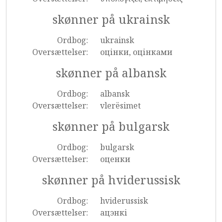
skønner på ukrainsk
Ordbog:
ukrainsk
Oversættelser:
оцінки, оцінками
skønner på albansk
Ordbog:
albansk
Oversættelser:
vlerësimet
skønner på bulgarsk
Ordbog:
bulgarsk
Oversættelser:
оценки
skønner på hviderussisk
Ordbog:
hviderussisk
Oversættelser:
ацэнкі