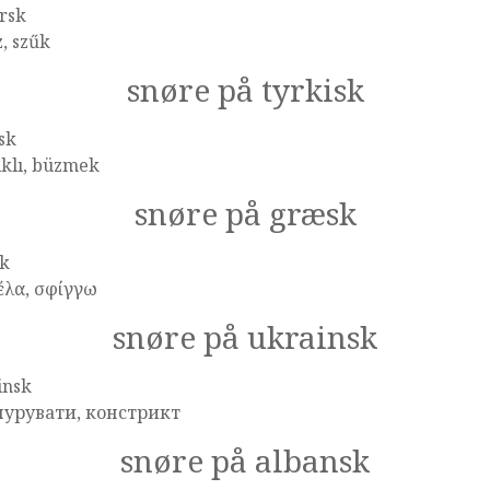
rsk
, szűk
snøre på tyrkisk
sk
ıklı, büzmek
snøre på græsk
k
έλα, σφίγγω
snøre på ukrainsk
insk
урувати, констрикт
snøre på albansk