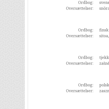
Ordbog:
sven
Oversættelser:
snöra
Ordbog:
finsk
Oversættelser:
sitoa
Ordbog:
tjekk
Oversættelser:
zašně
Ordbog:
pols
Oversættelser:
zasz