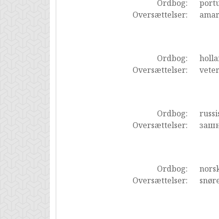
Ordbog:
portu
Oversættelser:
amarr
Ordbog:
holl
Oversættelser:
vete
Ordbog:
russi
Oversættelser:
зашн
Ordbog:
nors
Oversættelser:
snøre