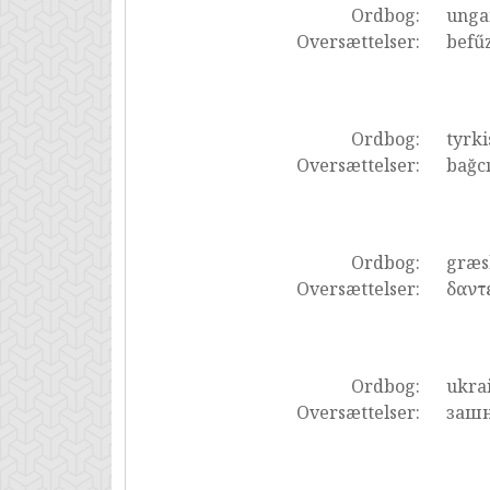
Ordbog:
unga
Oversættelser:
befűz
Ordbog:
tyrki
Oversættelser:
bağc
Ordbog:
græs
Oversættelser:
δαντ
Ordbog:
ukra
Oversættelser:
зашн