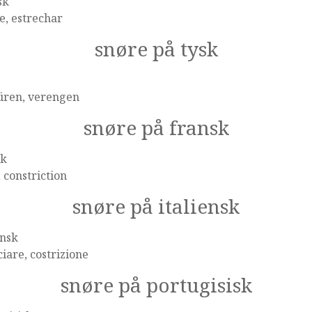
sk
e, estrechar
snøre på tysk
üren, verengen
snøre på fransk
sk
, constriction
snøre på italiensk
ensk
ciare, costrizione
snøre på portugisisk