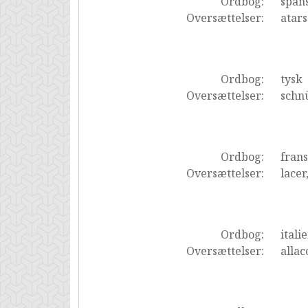
Ordbog:
span
Oversættelser:
atars
Ordbog:
tysk
Oversættelser:
schn
Ordbog:
fran
Oversættelser:
lacer
Ordbog:
itali
Oversættelser:
allac