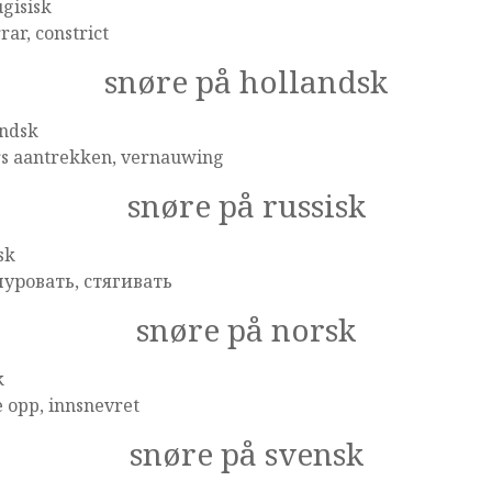
gisisk
ar, constrict
snøre på hollandsk
andsk
rs aantrekken, vernauwing
snøre på russisk
sk
уровать, стягивать
snøre på norsk
k
 opp, innsnevret
snøre på svensk