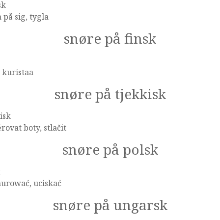
sk
 på sig, tygla
snøre på finsk
, kuristaa
snøre på tjekkisk
isk
rovat boty, stlačit
snøre på polsk
k
nurować, uciskać
snøre på ungarsk