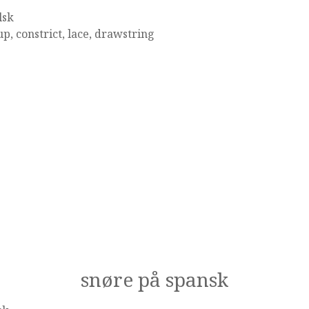
lsk
up, constrict, lace, drawstring
snøre på spansk