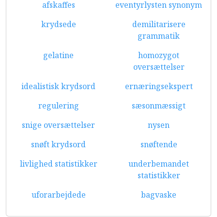
afskaffes
eventyrlysten synonym
krydsede
demilitarisere
grammatik
gelatine
homozygot
oversættelser
idealistisk krydsord
ernæringsekspert
regulering
sæsonmæssigt
snige oversættelser
nysen
snøft krydsord
snøftende
livlighed statistikker
underbemandet
statistikker
uforarbejdede
bagvaske