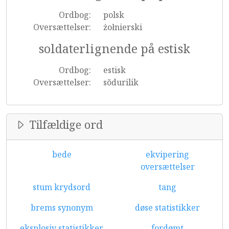
Ordbog:
polsk
Oversættelser:
żołnierski
soldaterlignende på estisk
Ordbog:
estisk
Oversættelser:
sõdurilik
Tilfældige ord
bede
ekvipering
oversættelser
stum krydsord
tang
brems synonym
døse statistikker
eksplosiv statistikker
fordømt