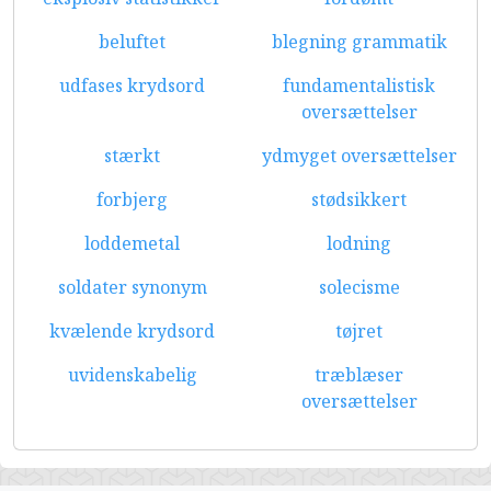
beluftet
blegning grammatik
udfases krydsord
fundamentalistisk
oversættelser
stærkt
ydmyget oversættelser
forbjerg
stødsikkert
loddemetal
lodning
soldater synonym
solecisme
kvælende krydsord
tøjret
uvidenskabelig
træblæser
oversættelser