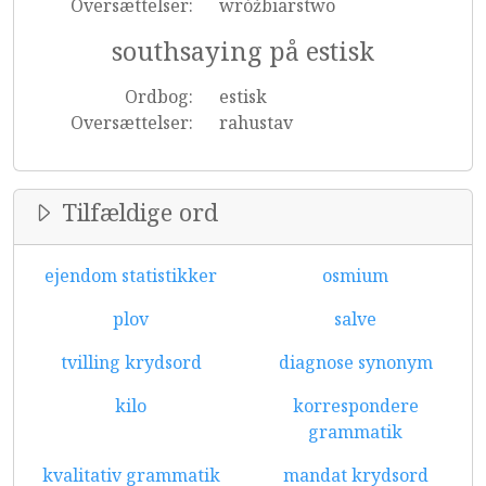
Oversættelser:
wróżbiarstwo
southsaying på estisk
Ordbog:
estisk
Oversættelser:
rahustav
Tilfældige ord
ejendom statistikker
osmium
plov
salve
tvilling krydsord
diagnose synonym
kilo
korrespondere
grammatik
kvalitativ grammatik
mandat krydsord