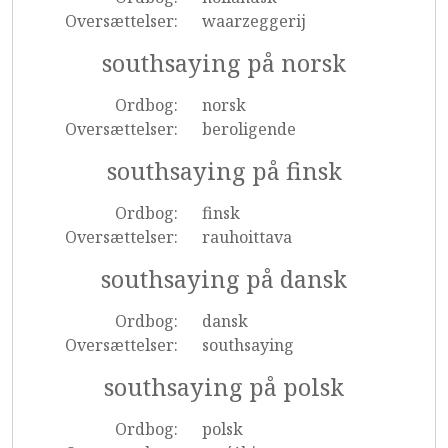
Oversættelser:
waarzeggerij
southsaying på norsk
Ordbog:
norsk
Oversættelser:
beroligende
southsaying på finsk
Ordbog:
finsk
Oversættelser:
rauhoittava
southsaying på dansk
Ordbog:
dansk
Oversættelser:
southsaying
southsaying på polsk
Ordbog:
polsk