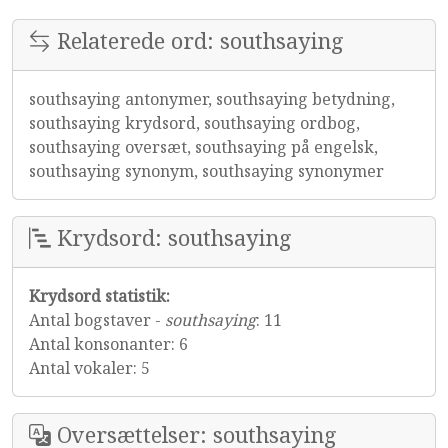
Relaterede ord: southsaying
southsaying antonymer, southsaying betydning,
southsaying krydsord, southsaying ordbog,
southsaying oversæt, southsaying på engelsk,
southsaying synonym, southsaying synonymer
Krydsord: southsaying
Krydsord statistik:
Antal bogstaver -
southsaying
: 11
Antal konsonanter: 6
Antal vokaler: 5
Oversættelser: southsaying