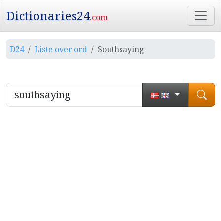
Dictionaries24
.com
D24
Liste over ord
Southsaying