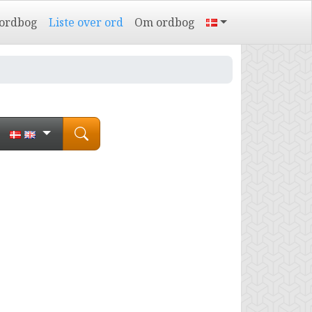
 ordbog
Liste over ord
Om ordbog