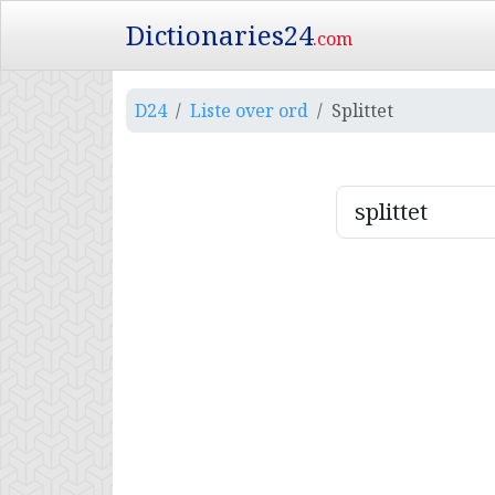
Dictionaries24
.com
D24
Liste over ord
Splittet