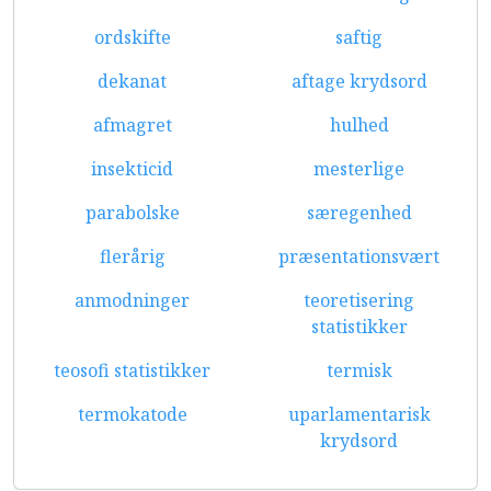
ordskifte
saftig
dekanat
aftage krydsord
afmagret
hulhed
insekticid
mesterlige
parabolske
særegenhed
flerårig
præsentationsvært
anmodninger
teoretisering
statistikker
teosofi statistikker
termisk
termokatode
uparlamentarisk
krydsord