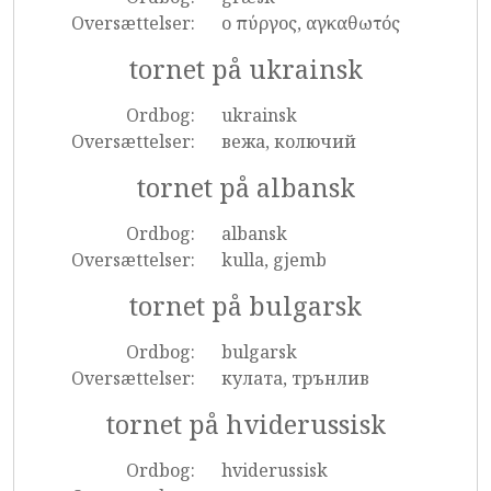
Oversættelser:
ο πύργος, αγκαθωτός
tornet på ukrainsk
Ordbog:
ukrainsk
Oversættelser:
вежа, колючий
tornet på albansk
Ordbog:
albansk
Oversættelser:
kulla, gjemb
tornet på bulgarsk
Ordbog:
bulgarsk
Oversættelser:
кулата, трънлив
tornet på hviderussisk
Ordbog:
hviderussisk