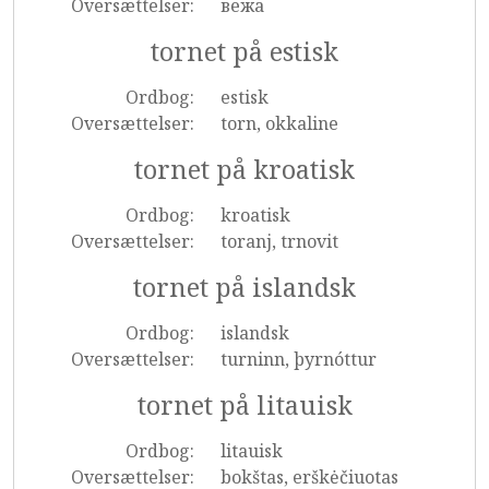
Oversættelser:
вежа
tornet på estisk
Ordbog:
estisk
Oversættelser:
torn, okkaline
tornet på kroatisk
Ordbog:
kroatisk
Oversættelser:
toranj, trnovit
tornet på islandsk
Ordbog:
islandsk
Oversættelser:
turninn, þyrnóttur
tornet på litauisk
Ordbog:
litauisk
Oversættelser:
bokštas, erškėčiuotas