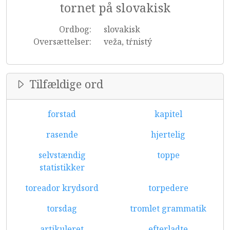
tornet på slovakisk
Ordbog:
slovakisk
Oversættelser:
veža, tŕnistý
Tilfældige ord
forstad
kapitel
rasende
hjertelig
selvstændig
toppe
statistikker
toreador krydsord
torpedere
torsdag
tromlet grammatik
artikuleret
efterladte