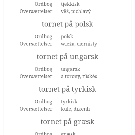
Ordbog:
tjekkisk
Oversættelser:
věž, pichlavý
tornet på polsk
Ordbog:
polsk
Oversættelser:
wieża, ciernisty
tornet på ungarsk
Ordbog:
ungarsk
Oversættelser:
a torony, tüskés
tornet på tyrkisk
Ordbog:
tyrkisk
Oversættelser:
kule, dikenli
tornet på græsk
Ordbog:
græsk