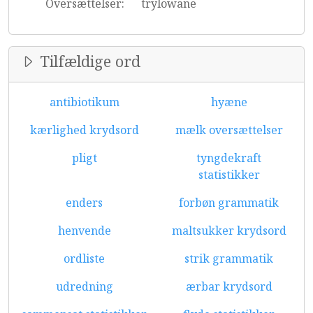
Oversættelser:
trylowane
Tilfældige ord
antibiotikum
hyæne
kærlighed krydsord
mælk oversættelser
pligt
tyngdekraft
statistikker
enders
forbøn grammatik
henvende
maltsukker krydsord
ordliste
strik grammatik
udredning
ærbar krydsord