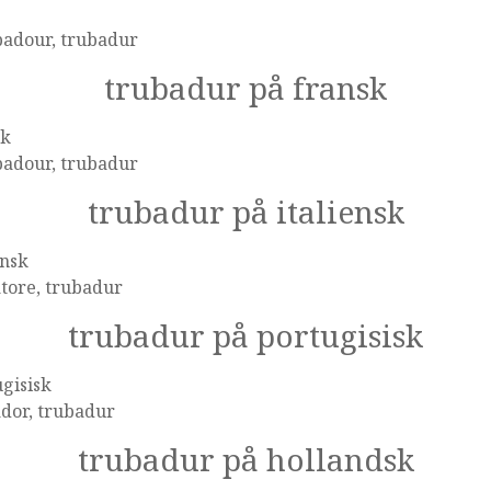
badour, trubadur
trubadur på fransk
sk
badour, trubadur
trubadur på italiensk
ensk
tore, trubadur
trubadur på portugisisk
gisisk
dor, trubadur
trubadur på hollandsk