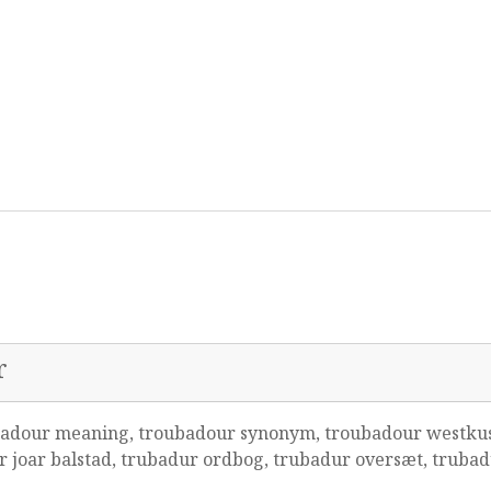
r
adour meaning, troubadour synonym, troubadour westkus
 joar balstad, trubadur ordbog, trubadur oversæt, trubad