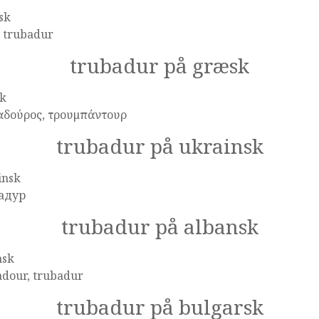
sk
, trubadur
trubadur på græsk
k
αδούρος, τρουμπάντουρ
trubadur på ukrainsk
insk
адур
trubadur på albansk
nsk
adour, trubadur
trubadur på bulgarsk