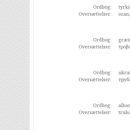
Ordbog:
tyrki
Oversættelser:
ozan
Ordbog:
græs
Oversættelser:
τροβ
Ordbog:
ukra
Oversættelser:
труб
Ordbog:
alba
Oversættelser:
trub