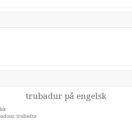
trubadur på engelsk
lsk
badour, trubadur