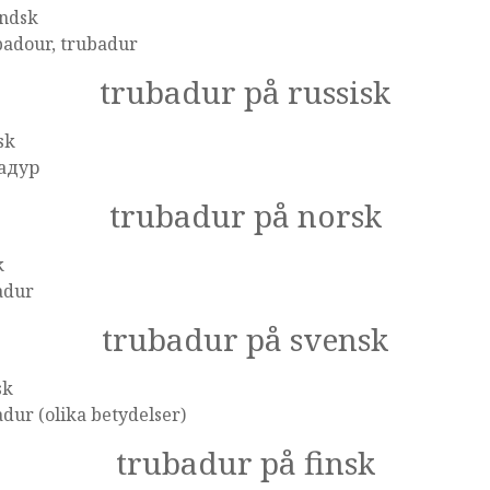
andsk
badour, trubadur
trubadur på russisk
sk
адур
trubadur på norsk
k
adur
trubadur på svensk
sk
dur (olika betydelser)
trubadur på finsk