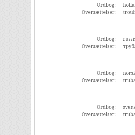
Ordbog:
holl
Oversættelser:
trou
Ordbog:
russi
Oversættelser:
труб
Ordbog:
nors
Oversættelser:
trub
Ordbog:
sven
Oversættelser:
truba