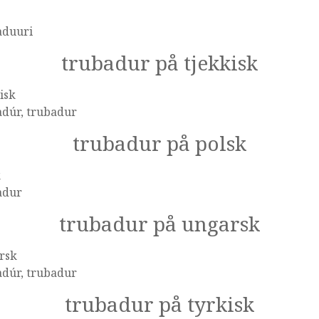
aduuri
trubadur på tjekkisk
isk
adúr, trubadur
trubadur på polsk
k
adur
trubadur på ungarsk
rsk
adúr, trubadur
trubadur på tyrkisk