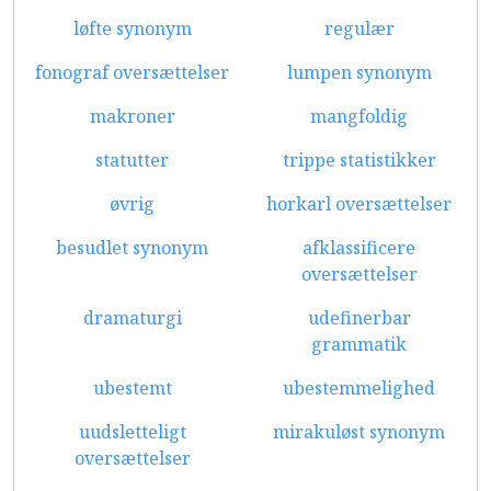
løfte synonym
regulær
fonograf oversættelser
lumpen synonym
makroner
mangfoldig
statutter
trippe statistikker
øvrig
horkarl oversættelser
besudlet synonym
afklassificere
oversættelser
dramaturgi
udefinerbar
grammatik
ubestemt
ubestemmelighed
uudsletteligt
mirakuløst synonym
oversættelser