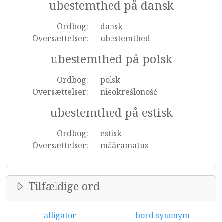
ubestemthed på dansk
Ordbog:
dansk
Oversættelser:
ubestemthed
ubestemthed på polsk
Ordbog:
polsk
Oversættelser:
nieokreśloność
ubestemthed på estisk
Ordbog:
estisk
Oversættelser:
määramatus
Tilfældige ord
alligator
bord synonym