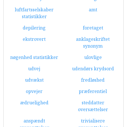
luftfartsselskaber
amt
statistikker
depilering
foretaget
ekstrovert
anklageskriftet
synonym
nøgenhed statistikker
ulovlige
udvej
udendørs krydsord
udvækst
fredløshed
opvejer
præferentiel
ædruelighed
steddatter
oversættelser
anspændt
trivialisere