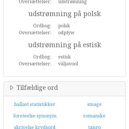
Oversættelser:
udstrømning
udstrømning på polsk
Ordbog:
polsk
Oversættelser:
odpływ
udstrømning på estisk
Ordbog:
estisk
Oversættelser:
väljavool
Tilfældige ord
ballast statistikker
smage
foreteelse synonym
romanske
skrivelse krydsord
tango