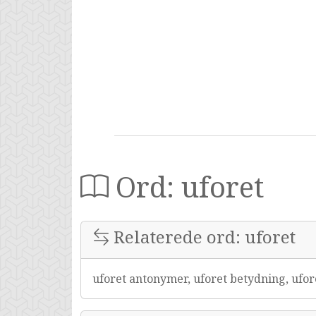
Ord: uforet
Relaterede ord: uforet
uforet antonymer, uforet betydning, ufor