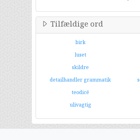
Tilfældige ord
birk
luset
skildre
detailhandler grammatik
s
teodicé
ulivagtig