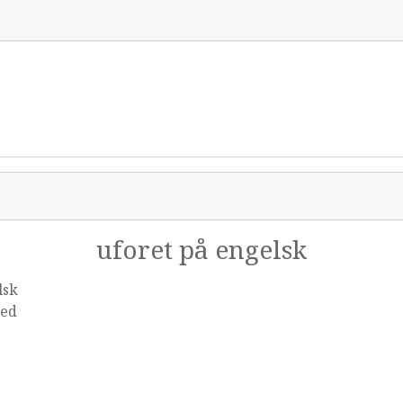
uforet på engelsk
lsk
ned