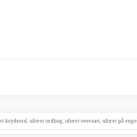
et krydsord, uforet ordbog, uforet oversæt, uforet på eng