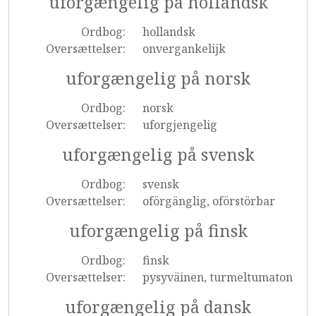
uforgængelig på hollandsk
Ordbog:
hollandsk
Oversættelser:
onvergankelijk
uforgængelig på norsk
Ordbog:
norsk
Oversættelser:
uforgjengelig
uforgængelig på svensk
Ordbog:
svensk
Oversættelser:
oförgänglig, oförstörbar
uforgængelig på finsk
Ordbog:
finsk
Oversættelser:
pysyväinen, turmeltumaton
uforgængelig på dansk