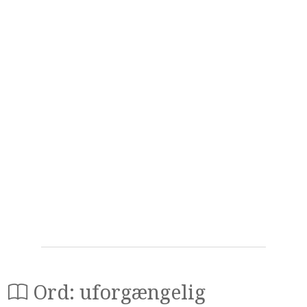
Ord: uforgængelig