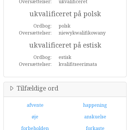
Oversættelser:
ukvalificeret
ukvalificeret på polsk
Ordbog:
polsk
Oversættelser:
niewykwalifikowany
ukvalificeret på estisk
Ordbog:
estisk
Oversættelser:
kvalifitseerimata
Tilfældige ord
afvente
happening
øje
anskuelse
forbeholden
forkaste