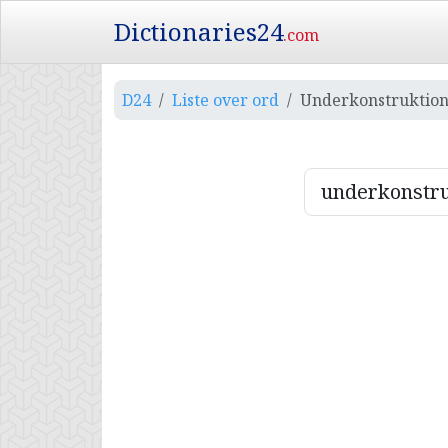
Dictionaries24
.com
D24
Liste over ord
Underkonstruktio