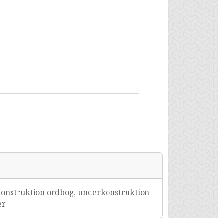
onstruktion ordbog, underkonstruktion
er