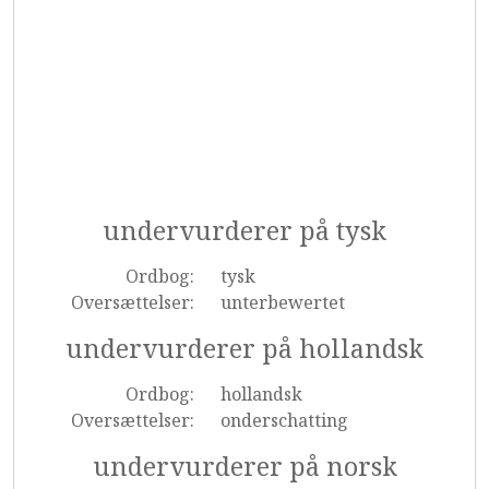
undervurderer på tysk
Ordbog:
tysk
Oversættelser:
unterbewertet
undervurderer på hollandsk
Ordbog:
hollandsk
Oversættelser:
onderschatting
undervurderer på norsk