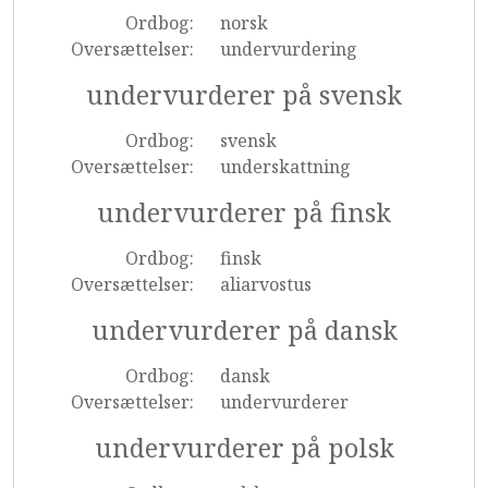
Ordbog:
norsk
Oversættelser:
undervurdering
undervurderer på svensk
Ordbog:
svensk
Oversættelser:
underskattning
undervurderer på finsk
Ordbog:
finsk
Oversættelser:
aliarvostus
undervurderer på dansk
Ordbog:
dansk
Oversættelser:
undervurderer
undervurderer på polsk