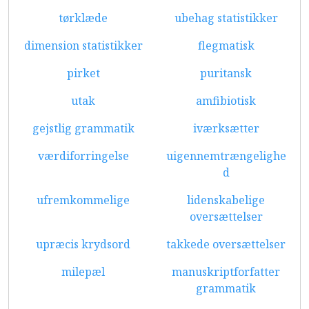
tørklæde
ubehag statistikker
dimension statistikker
flegmatisk
pirket
puritansk
utak
amfibiotisk
gejstlig grammatik
iværksætter
værdiforringelse
uigennemtrængelighe
d
ufremkommelige
lidenskabelige
oversættelser
upræcis krydsord
takkede oversættelser
milepæl
manuskriptforfatter
grammatik