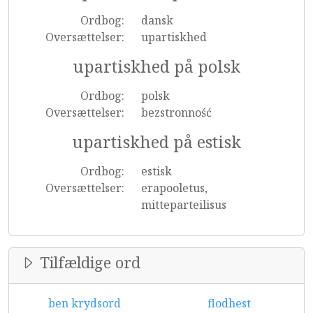
Ordbog:
dansk
Oversættelser:
upartiskhed
upartiskhed på polsk
Ordbog:
polsk
Oversættelser:
bezstronność
upartiskhed på estisk
Ordbog:
estisk
Oversættelser:
erapooletus,
mitteparteilisus
Tilfældige ord
ben krydsord
flodhest