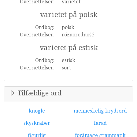
Oversættelser:
varietet
varietet på polsk
Ordbog:
polsk
Oversættelser:
różnorodność
varietet på estisk
Ordbog:
estisk
Oversættelser:
sort
Tilfældige ord
knogle
menneskelig krydsord
skyskraber
farad
figurlig
forårsage grammatik