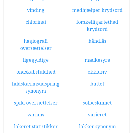
vinding
medhjælper krydsord
chlorinat
forskelligartethed
krydsord
hagiografi
håndlås
oversættelser
ligegyldige
mælkesyre
ondskabsfuldhed
okklusiv
faldskærmsudspring
buttet
synonym
spild oversættelser
solbeskinnet
varians
varieret
lakeret statistikker
lakker synonym