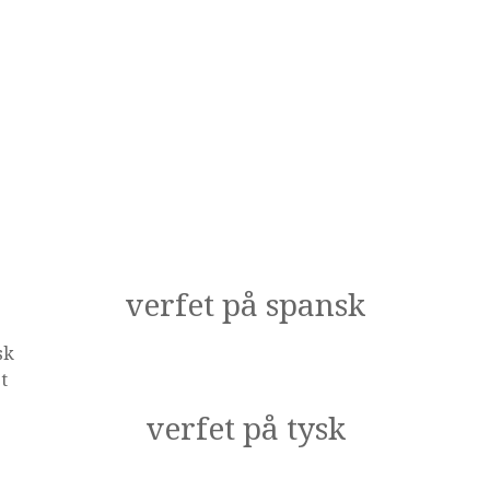
verfet på spansk
sk
t
verfet på tysk