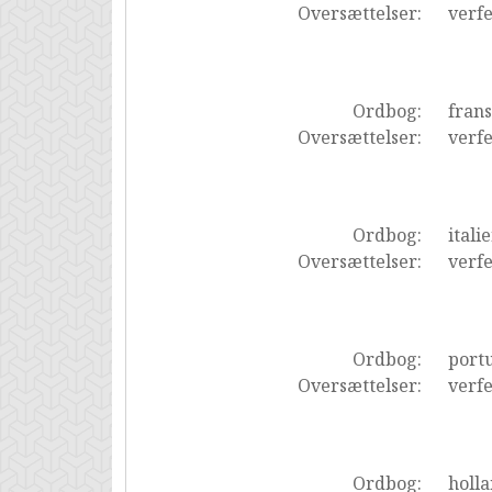
Oversættelser:
verfe
Ordbog:
fran
Oversættelser:
verfe
Ordbog:
itali
Oversættelser:
verfe
Ordbog:
portu
Oversættelser:
verfe
Ordbog:
holl