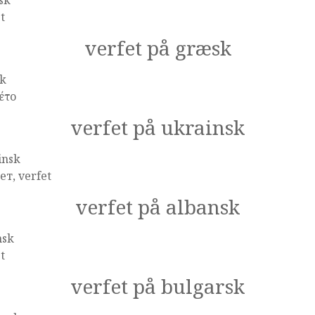
sk
t
verfet på græsk
k
έτο
verfet på ukrainsk
insk
т, verfet
verfet på albansk
nsk
t
verfet på bulgarsk