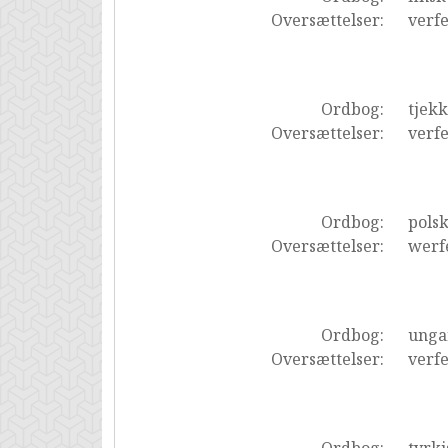
Oversættelser:
verfe
Ordbog:
tjekk
Oversættelser:
verfe
Ordbog:
pols
Oversættelser:
werfe
Ordbog:
unga
Oversættelser:
verfe