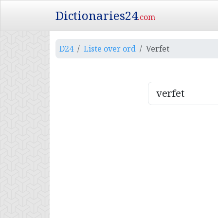
Dictionaries24
.com
D24
Liste over ord
Verfet