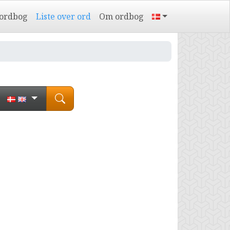
 ordbog
Liste over ord
Om ordbog