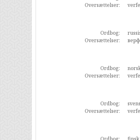
Oversættelser:
verfe
Ordbog:
russi
Oversættelser:
верфе
Ordbog:
nors
Oversættelser:
verfe
Ordbog:
sven
Oversættelser:
verfe
Ordbog:
finsk