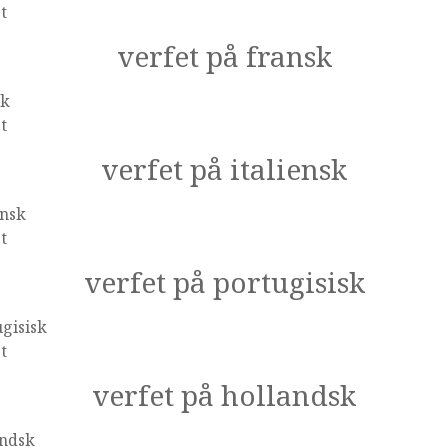
t
verfet på fransk
sk
t
verfet på italiensk
ensk
t
verfet på portugisisk
gisisk
t
verfet på hollandsk
andsk