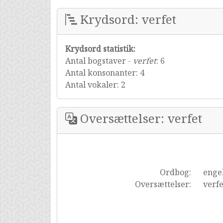
Krydsord: verfet
Krydsord statistik:
Antal bogstaver -
verfet
: 6
Antal konsonanter: 4
Antal vokaler: 2
Oversættelser: verfet
Ordbog:
enge
Oversættelser:
verfe