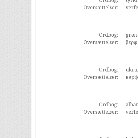
Ordbog:
tyrki
Oversættelser:
verfe
Ordbog:
græs
Oversættelser:
βερφ
Ordbog:
ukra
Oversættelser:
верфе
Ordbog:
alba
Oversættelser:
verfe