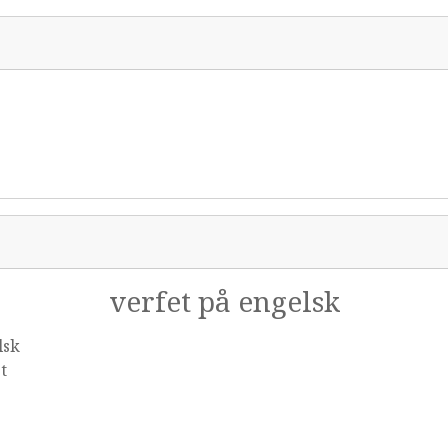
verfet på engelsk
lsk
t