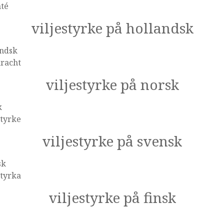
nté
viljestyrke på hollandsk
andsk
kracht
viljestyrke på norsk
k
styrke
viljestyrke på svensk
sk
styrka
viljestyrke på finsk