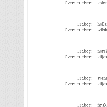
Oversættelser:
volo
Ordbog:
holl
Oversættelser:
wils
Ordbog:
nors
Oversættelser:
vilje
Ordbog:
sven
Oversættelser:
vilje
Ordbog:
finsk