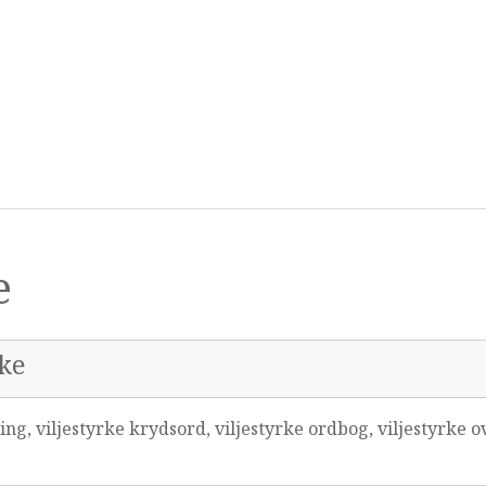
e
rke
ng, viljestyrke krydsord, viljestyrke ordbog, viljestyrke ov