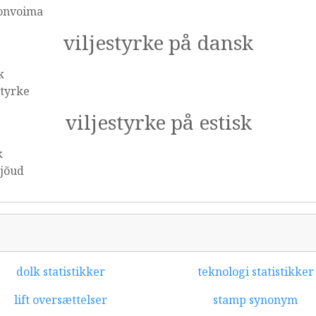
onvoima
viljestyrke på dansk
k
styrke
viljestyrke på estisk
k
ejõud
dolk statistikker
teknologi statistikker
lift oversættelser
stamp synonym