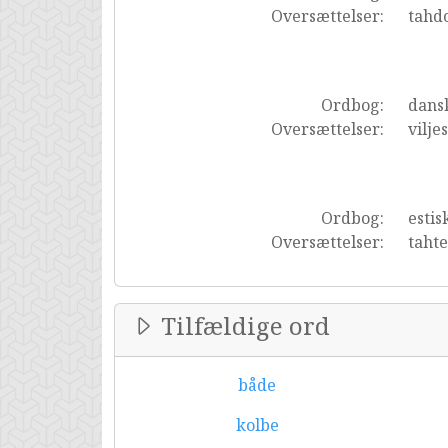
Oversættelser:
tahd
Ordbog:
dans
Oversættelser:
vilje
Ordbog:
estis
Oversættelser:
taht
Tilfældige ord
både
kolbe