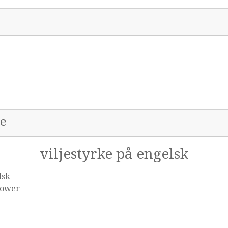
ke
viljestyrke på engelsk
lsk
power