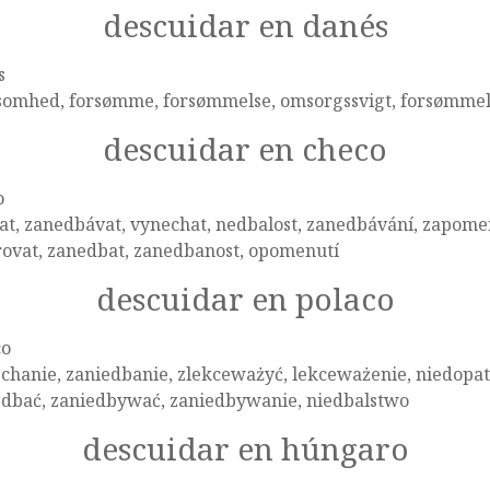
descuidar en danés
s
somhed, forsømme, forsømmelse, omsorgssvigt, forsømmel
descuidar en checo
o
t, zanedbávat, vynechat, nedbalost, zanedbávání, zapomeno
rovat, zanedbat, zanedbanost, opomenutí
descuidar en polaco
co
chanie, zaniedbanie, zlekceważyć, lekceważenie, niedopat
edbać, zaniedbywać, zaniedbywanie, niedbalstwo
descuidar en húngaro