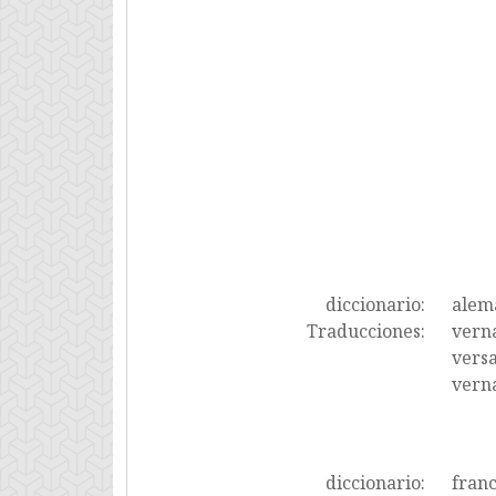
diccionario:
alem
Traducciones:
verna
versa
vern
diccionario:
fran