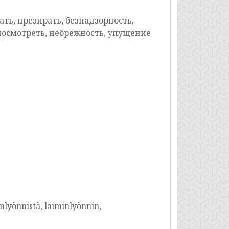
ть, презирать, безнадзорность,
досмотреть, небрежность, упущение
nlyönnistä, laiminlyönnin,