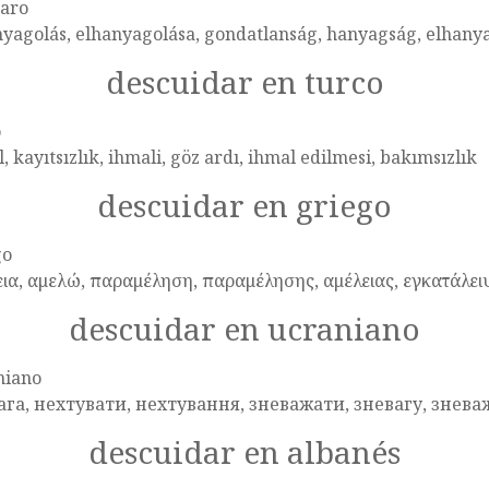
aro
yagolás, elhanyagolása, gondatlanság, hanyagság, elhany
descuidar en turco
o
, kayıtsızlık, ihmali, göz ardı, ihmal edilmesi, bakımsızlık
descuidar en griego
go
εια, αμελώ, παραμέληση, παραμέλησης, αμέλειας, εγκατάλε
descuidar en ucraniano
niano
ага, нехтувати, нехтування, зневажати, зневагу, знева
descuidar en albanés