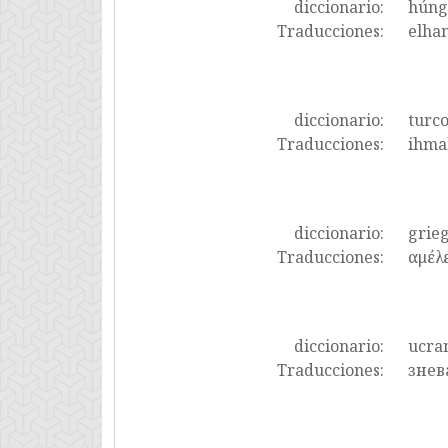
diccionario:
húng
Traducciones:
elhan
diccionario:
turc
Traducciones:
ihmal
diccionario:
grie
Traducciones:
αμέλ
diccionario:
ucra
Traducciones:
знев