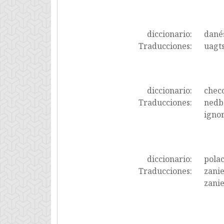
diccionario:
dané
Traducciones:
uagt
diccionario:
chec
Traducciones:
nedba
igno
diccionario:
pola
Traducciones:
zanie
zani