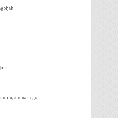
agolják
ιψης
жання, зневага до