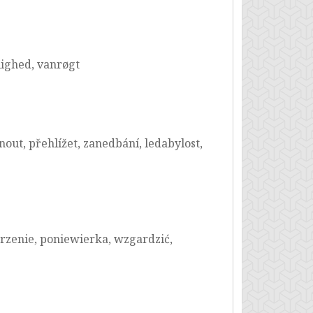
ighed, vanrøgt
ut, přehlížet, zanedbání, ledabylost,
rzenie, poniewierka, wzgardzić,