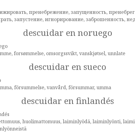
ижировать, пренебрежение, запущенность, пренебрега
рать, запустение, игнорирование, заброшенность, не
descuidar en noruego
ego
mme, forsømmelse, omsorgssvikt, vanskjøtsel, unnlate
descuidar en sueco
o
umma, försummelse, vanvård, försummar, umma
descuidar en finlandés
ndés
ttomuus, huolimattomuus, laiminlyödä, laiminlyönti, laimi
nlyönneistä