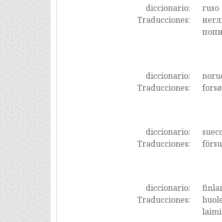
diccionario:
ruso
Traducciones:
негл
попи
diccionario:
noru
Traducciones:
forsø
diccionario:
suec
Traducciones:
förs
diccionario:
finla
Traducciones:
huole
laimi