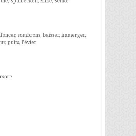
püle, Spülbecken, Enke, Senke
enfoncer, sombrons, baisser, immerger,
r, puits, l'évier
ersore