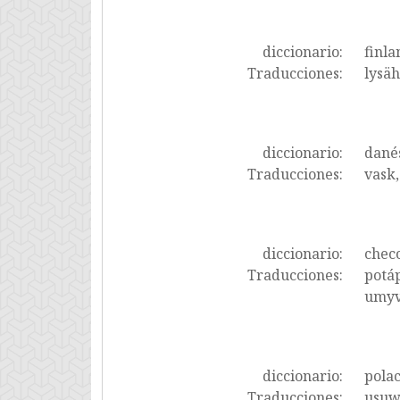
diccionario:
finla
Traducciones:
lysäh
diccionario:
dané
Traducciones:
vask,
diccionario:
chec
Traducciones:
potáp
umyv
diccionario:
pola
Traducciones:
usuwa