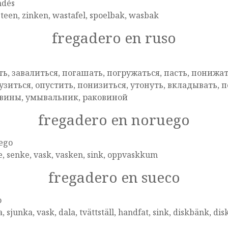
ndés
teen, zinken, wastafel, spoelbak, wasbak
fregadero en ruso
ть, завалиться, погашать, погружаться, пасть, понижать
узиться, опустить, понизиться, утонуть, вкладывать, п
вины, умывальник, раковиной
fregadero en noruego
ego
, senke, vask, vasken, sink, oppvaskkum
fregadero en sueco
o
, sjunka, vask, dala, tvättställ, handfat, sink, diskbänk, d