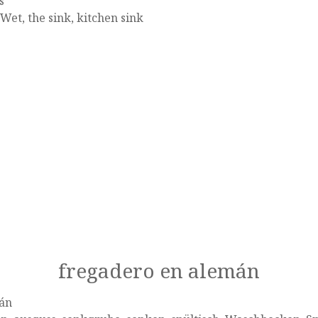
s
 Wet, the sink, kitchen sink
fregadero en alemán
án