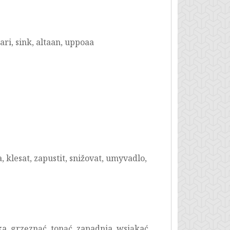
aari, sink, altaan, uppoaa
, klesat, zapustit, snižovat, umyvadlo,
, grzęznąć, tonąć, zapadnia, wsiąkać,