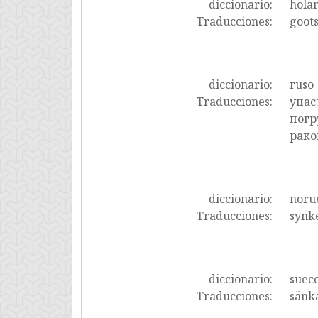
diccionario:
hola
Traducciones:
goots
diccionario:
ruso
Traducciones:
упас
погр
рако
diccionario:
noru
Traducciones:
synke
diccionario:
suec
Traducciones:
sänka