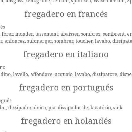
n, ausguss, senkgrube, senken, spültisch, Waschbecken, S
fregadero en francés
cés
, forer, inonder, tassement, abaisser, sombrez, sombrent, 
r, enfoncez, submerger, sombrer, toucher, lavabo, dissipateu
fregadero en italiano
ano
dino, lavello, affondare, acquaio, lavabo, dissipatore, disp
fregadero en portugués
ugués
ar, dissipador, única, pia, dissipador de, lavatório, sink
fregadero en holandés