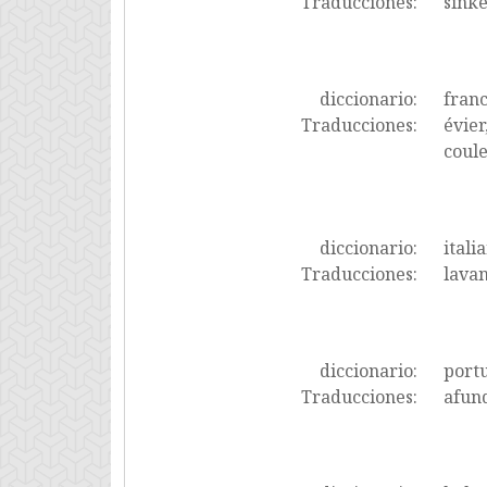
Traducciones:
sinke
diccionario:
fran
Traducciones:
évier
coule
diccionario:
itali
Traducciones:
lavan
diccionario:
port
Traducciones:
afund