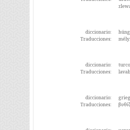
zlewa
diccionario:
húng
Traducciones:
mély
diccionario:
turc
Traducciones:
lavab
diccionario:
grie
Traducciones:
βυθίζ