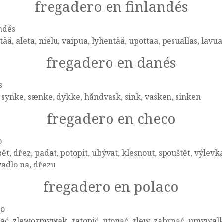
fregadero en finlandés
ndés
tää, aleta, nielu, vaipua, lyhentää, upottaa, pesuallas, lavu
fregadero en danés
s
 synke, sænke, dykke, håndvask, sink, vasken, sinken
fregadero en checo
o
ět, dřez, padat, potopit, ubývat, klesnout, spouštět, výlevka
adlo na, dřezu
fregadero en polaco
co
ć, zlewozmywak, zatopić, utonąć, zlew, zabrnąć, umywalka