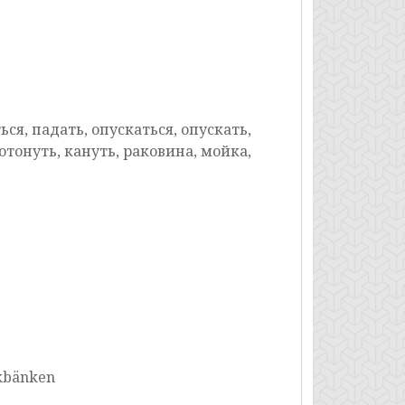
ся, падать, опускаться, опускать,
отонуть, кануть, раковина, мойка,
iskbänken