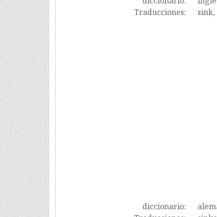
diccionario:
inglé
Traducciones:
sink,
diccionario:
alem