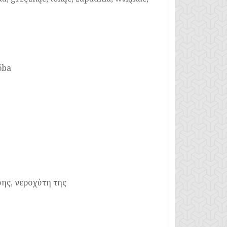
óba
σης, νεροχύτη της