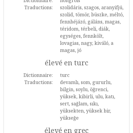
Dictionnaire:
hongrois
Traductions:
szolidáris, szagos, aranyifjú,
szolid, tömör, büszke, méltó,
fennhéjázó, gáláns, magas,
téridom, térbeli, diák,
egységes, fennkölt,
lovagias, nagy, kiváló, a
magas, jó
élevé en turc
Dictionnaire:
turc
Traductions:
devamlı, som, gururlu,
bilgin, soylu, öğrenci,
yüksek, kibirli, ulu, katı,
sert, sağlam, sıkı,
yüksekten, yüksek bir,
yükseğe
élevé en grec