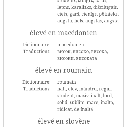
students, stingrs, lords,
lepns, karalisks, dižciltīgais,
ciets, garš, cienīgs, pētnieks,
augstu, liels, augstas, augsta
élevé en macédonien
Dictionnaire:
macédonien
Traductions:
висок, високо, висока,
високи, високата
élevé en roumain
Dictionnaire:
roumain
Traductions:
nalt, elev, mândru, regal,
student, masiv, înalt, lord,
solid, sublim, mare, înaltă,
ridicat, de înaltă
élevé en slovène