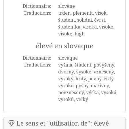
Dictionnaire:
slovène
Traductions:
trden, plemenit, visok,
študent, solidní, čvrst,
študentka, visoka, visoko,
visoke, high
élevé en slovaque
Dictionnaire:
slovaque
Traductions:
výšina, študent, povýšený,
dvorný, vysoké, vznešený,
vysoký, hrdý, pevný, čistý,
vysoko, pyšný, masívny,
povznesený, výška, vysoká,
vysokú, veľký
Le sens et "utilisation de": élevé