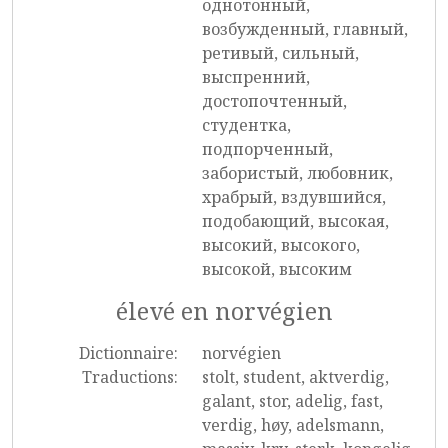
однотонный,
возбужденный, главный,
ретивый, сильный,
выспренний,
достопочтенный,
студентка,
подпорченный,
забористый, любовник,
храбрый, вздувшийся,
подобающий, высокая,
высокий, высокого,
высокой, высоким
élevé en norvégien
Dictionnaire:
norvégien
Traductions:
stolt, student, aktverdig,
galant, stor, adelig, fast,
verdig, høy, adelsmann,