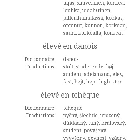
uljas, siniverinen, korkea,
leuhka, idealistinen,
pillerihumalassa, kookas,
oppinut, kunnon, korkean,
suuri, korkealla, korkeat
élevé en danois
Dictionnaire:
danois
Traductions:
stolt, studerende, høj,
student, adelsmand, elev,
fast, højt, høje, high, stor
élevé en tchèque
Dictionnaire:
tchèque
Traductions:
pyšný, šlechtic, urozený,
důkladný, tuhý, královský,
student, povýšený,
vyvýšený, pevnost, vzácný,