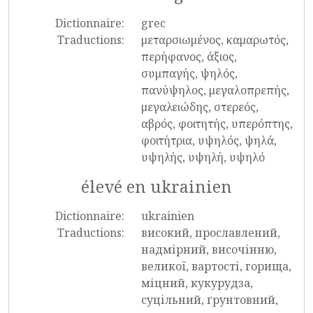
Dictionnaire:
grec
Traductions:
μεταρσιωμένος, καμαρωτός,
περήφανος, άξιος,
συμπαγής, ψηλός,
πανύψηλος, μεγαλοπρεπής,
μεγαλειώδης, στερεός,
αβρός, φοιτητής, υπερόπτης,
φοιτήτρια, υψηλός, ψηλά,
υψηλής, υψηλή, υψηλό
élevé en ukrainien
Dictionnaire:
ukrainien
Traductions:
високий, прославлений,
надмірний, височінню,
великої, вартості, горища,
міцний, кукурудза,
суцільний, ґрунтовний,