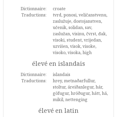
Dictionnaire:
croate
Traductions:
tvrd, ponosi, veličanstvenu,
zaslužuje, dostojanstven,
učenik, solidan, sav,
zaslužan, visinu, čvrst, đak,
visoki, student, vrijedan,
uzvišen, visok, visoke,
visoko, visoka, high
élevé en islandais
Dictionnaire:
islandais
Traductions:
hrey, metnaðarfullur,
stoltur, áreiðanlegur, hár,
göfugur, hróðugur, hátt, há,
mikil, nettenging
élevé en latin