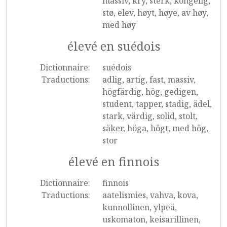
massiv, kry, sterk, kongelig,
stø, elev, høyt, høye, av høy,
med høy
élevé en suédois
Dictionnaire:
suédois
Traductions:
adlig, artig, fast, massiv,
högfärdig, hög, gedigen,
student, tapper, stadig, ädel,
stark, värdig, solid, stolt,
säker, höga, högt, med hög,
stor
élevé en finnois
Dictionnaire:
finnois
Traductions:
aatelismies, vahva, kova,
kunnollinen, ylpeä,
uskomaton, keisarillinen,