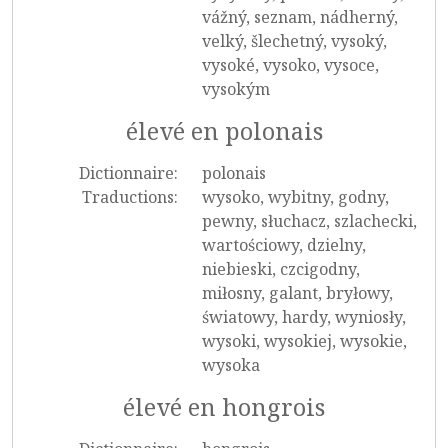
vážný, seznam, nádherný,
velký, šlechetný, vysoký,
vysoké, vysoko, vysoce,
vysokým
élevé en polonais
Dictionnaire:
polonais
Traductions:
wysoko, wybitny, godny,
pewny, słuchacz, szlachecki,
wartościowy, dzielny,
niebieski, czcigodny,
miłosny, galant, bryłowy,
światowy, hardy, wyniosły,
wysoki, wysokiej, wysokie,
wysoka
élevé en hongrois