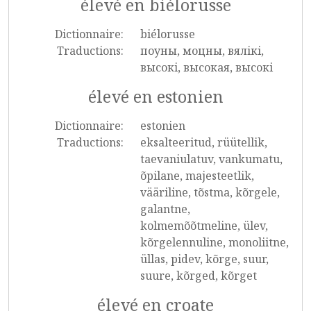
élevé en biélorusse
Dictionnaire:
biélorusse
Traductions:
поуны, моцны, вялiкi,
высокi, высокая, высокі
élevé en estonien
Dictionnaire:
estonien
Traductions:
eksalteeritud, rüütellik,
taevaniulatuv, vankumatu,
õpilane, majesteetlik,
vääriline, tõstma, kõrgele,
galantne,
kolmemõõtmeline, ülev,
kõrgelennuline, monoliitne,
üllas, pidev, kõrge, suur,
suure, kõrged, kõrget
élevé en croate