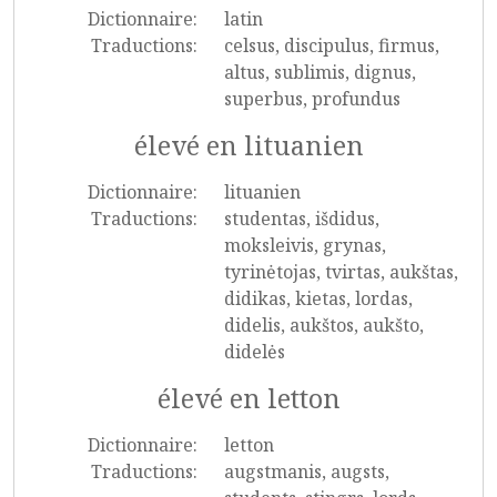
Dictionnaire:
latin
Traductions:
celsus, discipulus, firmus,
altus, sublimis, dignus,
superbus, profundus
élevé en lituanien
Dictionnaire:
lituanien
Traductions:
studentas, išdidus,
moksleivis, grynas,
tyrinėtojas, tvirtas, aukštas,
didikas, kietas, lordas,
didelis, aukštos, aukšto,
didelės
élevé en letton
Dictionnaire:
letton
Traductions:
augstmanis, augsts,