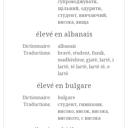
супроводжувати,
щільний, одурити,
студент, вивчаючий,
висока, вища
élevé en albanais
Dictionnaire:
albanais
Traductions:
bravë, student, fisnik,
madhështor, gjatë, lartë, i
lartë, të lartë, lartë të, e
lartë
élevé en bulgare
Dictionnaire:
bulgare
Traductions:
студент, гимназия,
високо, висок, висока,
високото, с висока