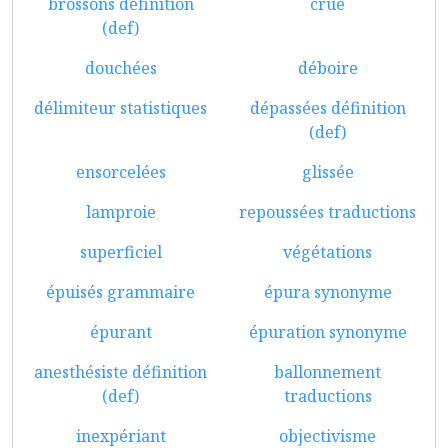
brossons définition
crûe
(def)
douchées
déboire
délimiteur statistiques
dépassées définition
(def)
ensorcelées
glissée
lamproie
repoussées traductions
superficiel
végétations
épuisés grammaire
épura synonyme
épurant
épuration synonyme
anesthésiste définition
ballonnement
(def)
traductions
inexpériant
objectivisme