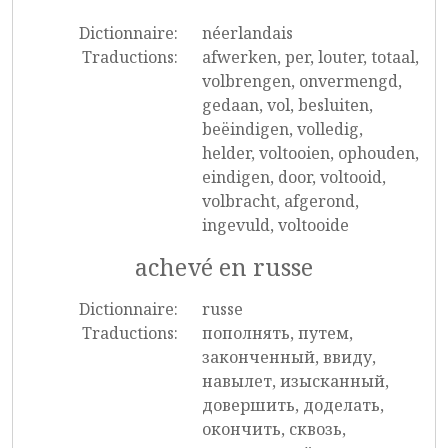
Dictionnaire:
néerlandais
Traductions:
afwerken, per, louter, totaal,
volbrengen, onvermengd,
gedaan, vol, besluiten,
beëindigen, volledig,
helder, voltooien, ophouden,
eindigen, door, voltooid,
volbracht, afgerond,
ingevuld, voltooide
achevé en russe
Dictionnaire:
russe
Traductions:
пополнять, путем,
законченный, ввиду,
навылет, изысканный,
довершить, доделать,
окончить, сквозь,