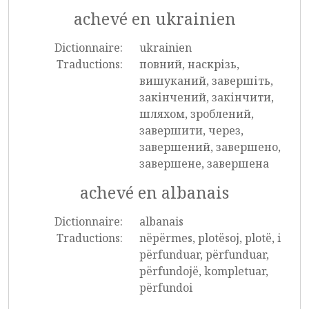
achevé en ukrainien
Dictionnaire:
ukrainien
Traductions:
повний, наскрізь,
вишуканий, завершіть,
закінчений, закінчити,
шляхом, зроблений,
завершити, через,
завершений, завершено,
завершене, завершена
achevé en albanais
Dictionnaire:
albanais
Traductions:
nëpërmes, plotësoj, plotë, i
përfunduar, përfunduar,
përfundojë, kompletuar,
përfundoi