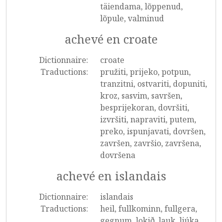
täiendama, lõppenud,
lõpule, valminud
achevé en croate
Dictionnaire:
croate
Traductions:
pružiti, prijeko, potpun,
tranzitni, ostvariti, dopuniti,
kroz, sasvim, savršen,
besprijekoran, dovršiti,
izvršiti, napraviti, putem,
preko, ispunjavati, dovršen,
završen, završio, završena,
dovršena
achevé en islandais
Dictionnaire:
islandais
Traductions:
heil, fullkominn, fullgera,
gegnum, lokið, lauk, ljúka,