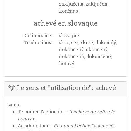
zaključena, zaključen,
končano
achevé en slovaque
Dictionnaire:
slovaque
Traductions:
skrz, cez, skrze, dokonalý,
dokončený, ukončený,
dokončenú, dokončené,
hotový
Le sens et "utilisation de": achevé
verb
Terminer l’action de. -
Il achève de relire le
contrat .
Accabler, tuer. -
Ce nouvel échec l’a achevé .