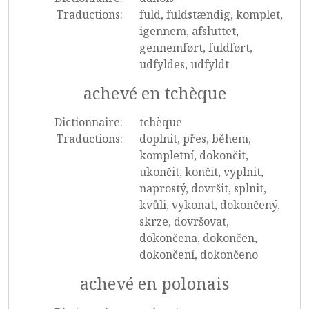
Traductions:
fuld, fuldstændig, komplet,
igennem, afsluttet,
gennemført, fuldført,
udfyldes, udfyldt
achevé en tchèque
Dictionnaire:
tchèque
Traductions:
doplnit, přes, během,
kompletní, dokončit,
ukončit, končit, vyplnit,
naprostý, dovršit, splnit,
kvůli, vykonat, dokončený,
skrze, dovršovat,
dokončena, dokončen,
dokončení, dokončeno
achevé en polonais