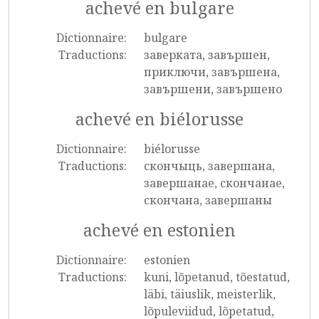
achevé en bulgare
Dictionnaire:
bulgare
Traductions:
заверката, завършен,
приключи, завършена,
завършени, завършено
achevé en biélorusse
Dictionnaire:
biélorusse
Traductions:
скончыць, завершана,
завершанае, скончанае,
скончана, завершаны
achevé en estonien
Dictionnaire:
estonien
Traductions:
kuni, lõpetanud, tõestatud,
läbi, täiuslik, meisterlik,
lõpuleviidud, lõpetatud,