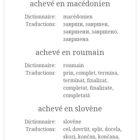
achevé en macédonien
Dictionnaire:
macédonien
Traductions:
заврши, завршен,
завршени, завршено,
завршена
achevé en roumain
Dictionnaire:
roumain
Traductions:
prin, complet, termina,
terminat, finalizat,
completat, finalizate,
completată
achevé en slovène
Dictionnaire:
slovène
Traductions:
cel, dovršit, split, docela,
skozi, končan, končana,