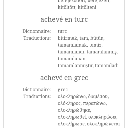
befejeződött, befejezett,
kitöltött, kitölteni
achevé en turc
Dictionnaire:
turc
Traductions:
bitirmek, tam, bütün,
tamamlamak, temiz,
tamamlandı, tamamlanmış,
tamamlanan,
tamamlanmıştır, tamamladı
achevé en grec
Dictionnaire:
grec
Traductions:
ολοκληρώνω, διαμέσου,
ολόκληρος, περατώνω,
ολοκληρώθηκε,
ολοκληρωθεί, ολοκληρώσει,
ολοκλήρωσε, ολοκληρώνεται