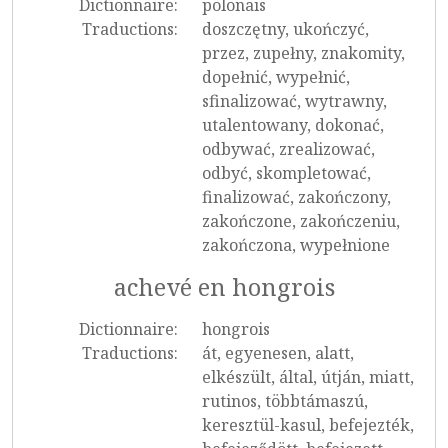
Dictionnaire:
polonais
Traductions:
doszczętny, ukończyć,
przez, zupełny, znakomity,
dopełnić, wypełnić,
sfinalizować, wytrawny,
utalentowany, dokonać,
odbywać, zrealizować,
odbyć, skompletować,
finalizować, zakończony,
zakończone, zakończeniu,
zakończona, wypełnione
achevé en hongrois
Dictionnaire:
hongrois
Traductions:
át, egyenesen, alatt,
elkészült, által, útján, miatt,
rutinos, többtámaszú,
keresztül-kasul, befejezték,