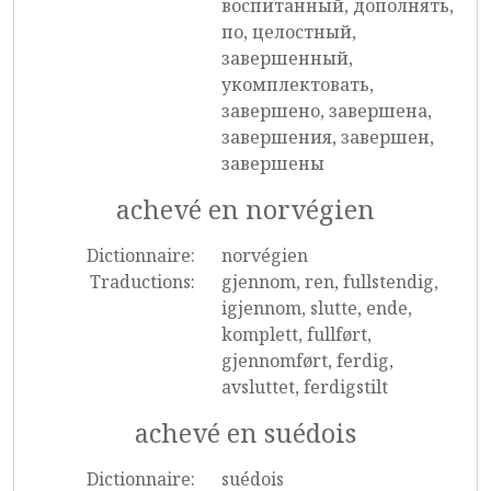
воспитанный, дополнять,
по, целостный,
завершенный,
укомплектовать,
завершено, завершена,
завершения, завершен,
завершены
achevé en norvégien
Dictionnaire:
norvégien
Traductions:
gjennom, ren, fullstendig,
igjennom, slutte, ende,
komplett, fullført,
gjennomført, ferdig,
avsluttet, ferdigstilt
achevé en suédois
Dictionnaire:
suédois