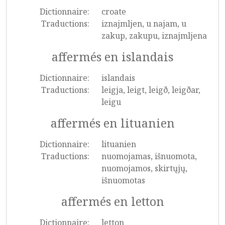
Dictionnaire:
croate
Traductions:
iznajmljen, u najam, u
zakup, zakupu, iznajmljena
affermés en islandais
Dictionnaire:
islandais
Traductions:
leigja, leigt, leigð, leigðar,
leigu
affermés en lituanien
Dictionnaire:
lituanien
Traductions:
nuomojamas, išnuomota,
nuomojamos, skirtųjų,
išnuomotas
affermés en letton
Dictionnaire:
letton