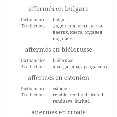
affermés en bulgare
Dictionnaire:
bulgare
Traductions:
даден под наем, наети,
наетия, наета, отдаден
под наем
affermés en biélorusse
Dictionnaire:
biélorusse
Traductions:
арандаваны, арэндаваны
affermés en estonien
Dictionnaire:
estonien
Traductions:
rendile, renditud, liisitud,
renditava, üüritud
affermés en croate