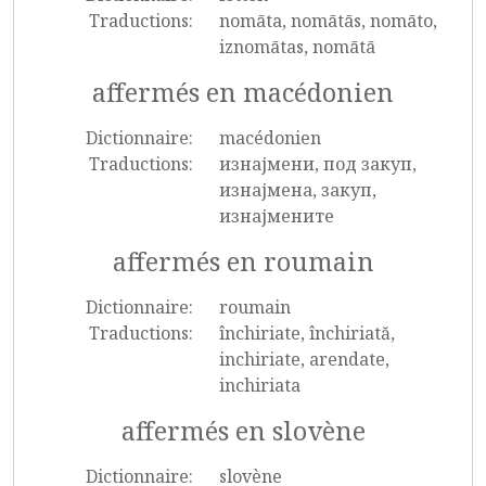
Traductions:
nomāta, nomātās, nomāto,
iznomātas, nomātā
affermés en macédonien
Dictionnaire:
macédonien
Traductions:
изнајмени, под закуп,
изнајмена, закуп,
изнајмените
affermés en roumain
Dictionnaire:
roumain
Traductions:
închiriate, închiriată,
inchiriate, arendate,
inchiriata
affermés en slovène
Dictionnaire:
slovène