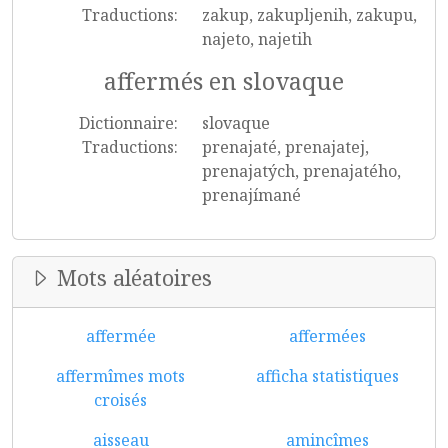
Traductions:
zakup, zakupljenih, zakupu,
najeto, najetih
affermés en slovaque
Dictionnaire:
slovaque
Traductions:
prenajaté, prenajatej,
prenajatých, prenajatého,
prenajímané
Mots aléatoires
affermée
affermées
affermîmes mots
afficha statistiques
croisés
aisseau
amincîmes