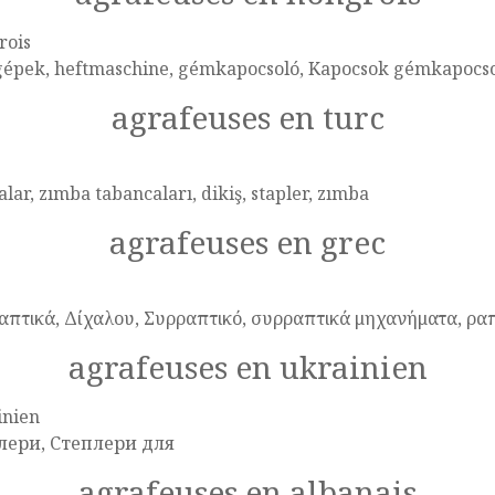
rois
gépek, heftmaschine, gémkapocsoló, Kapocsok gémkapocso
agrafeuses en turc
lar, zımba tabancaları, dikiş, stapler, zımba
agrafeuses en grec
απτικά, Δίχαλου, Συρραπτικό, συρραπτικά μηχανήματα, ρα
agrafeuses en ukrainien
inien
лери, Степлери для
agrafeuses en albanais