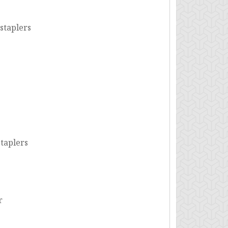
staplers
staplers
r