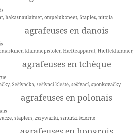
is
at, hakasnaulaimet, ompelukoneet, Staples, nitojia
agrafeuses en danois
is
emaskiner, klammepistoler, Hæfteapparat, Hæfteklammer
agrafeuses en tchèque
que
ačky, Sešívačka, sešívací kleště, sešívací, sponkovačky
agrafeuses en polonais
ais
acze, staplers, zszywarki, sznurki ścierne
agrafeuses en hongrois