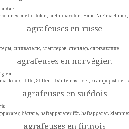
landais
achines, nietpistolen, nietapparaten, Hand Nietmachines, 
agrafeuses en russe
e
леры, сшиватели, степлеров, степлер, сшивающие
agrafeuses en norvégien
égien
emaskiner, stifte, Stifter til stiftemaskiner, krampepistoler, 
agrafeuses en suédois
ois
pparater, häftare, häftapparater för, häftapparat, klamme
agrafeuses en finnois