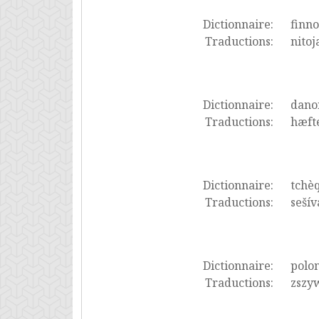
Dictionnaire:
finno
Traductions:
nitoj
Dictionnaire:
dano
Traductions:
hæft
Dictionnaire:
tchè
Traductions:
sešív
Dictionnaire:
polon
Traductions:
zszyw