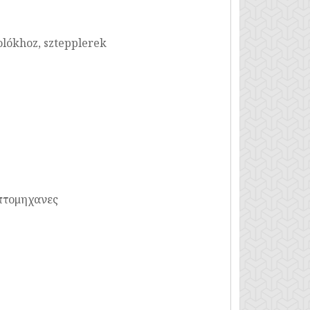
lókhoz, sztepplerek
πτομηχανες