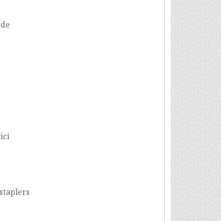
 de
ici
staplers