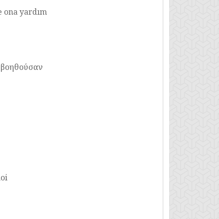
ve ona yardım
ν βοηθούσαν
oi