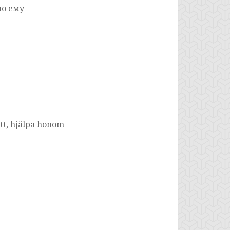
ло ему
tt, hjälpa honom