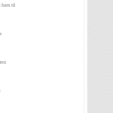
 ham til
a
 mu
i