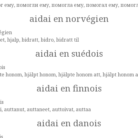
г ему, помогли ему, помогла ему, помогал ему, помог
aidai en norvégien
égien
et, hjalp, bidratt, bidro, bidratt til
aidai en suédois
ois
te honom, hjälpt honom, hjälpte honom att, hjälpt honom a
aidai en finnois
is
i, auttanut, auttaneet, auttoivat, auttaa
aidai en danois
is