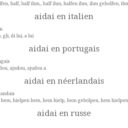
fen, half, half ihm,, half ihm, halfen ihm, ihm geholfen, ih
aidai en italien
en
o, gli, di lui, a lui
aidai en portugais
ugais
dou, ajudou, ajudou a
aidai en néerlandais
landais
p hem, hielpen hem, hem hielp, hem geholpen, hem hielpen
aidai en russe
e