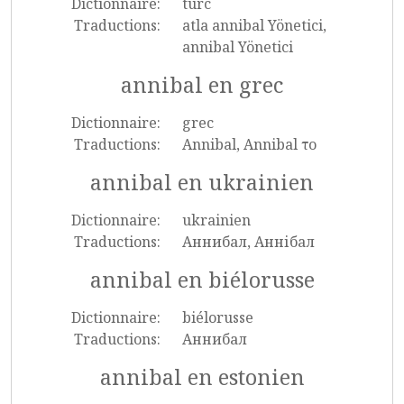
Dictionnaire:
turc
Traductions:
atla annibal Yönetici,
annibal Yönetici
annibal en grec
Dictionnaire:
grec
Traductions:
Annibal, Annibal το
annibal en ukrainien
Dictionnaire:
ukrainien
Traductions:
Аннибал, Аннібал
annibal en biélorusse
Dictionnaire:
biélorusse
Traductions:
Аннибал
annibal en estonien