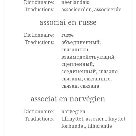
Dictionnaire:
néerlandais
Traductions:
associeerden, associeerde
associai en russe
Dictionnaire:
russe
Traductions:
объединенный,
связанный,
взаимодействующий,
сцепленный,
соединенный, связано,
связаны, связанные,
связан, связана
associai en norvégien
Dictionnaire:
norvégien
Traductions:
tilknyttet, assosiert, knyttet,
forbundet, tilhørende