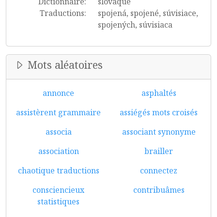
Dictionnaire:
slovaque
Traductions:
spojená, spojené, súvisiace,
spojených, súvisiaca
Mots aléatoires
annonce
asphaltés
assistèrent grammaire
assiégés mots croisés
associa
associant synonyme
association
brailler
chaotique traductions
connectez
consciencieux
contribuâmes
statistiques