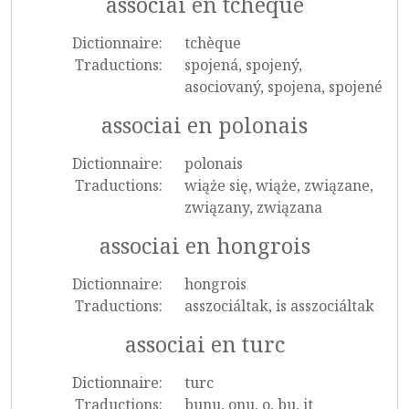
associai en tchèque
Dictionnaire:
tchèque
Traductions:
spojená, spojený,
asociovaný, spojena, spojené
associai en polonais
Dictionnaire:
polonais
Traductions:
wiąże się, wiąże, związane,
związany, związana
associai en hongrois
Dictionnaire:
hongrois
Traductions:
asszociáltak, is asszociáltak
associai en turc
Dictionnaire:
turc
Traductions:
bunu, onu, o, bu, it