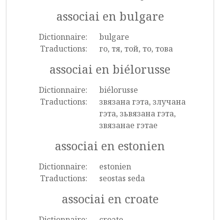
associai en bulgare
Dictionnaire:
bulgare
Traductions:
го, тя, той, то, това
associai en biélorusse
Dictionnaire:
biélorusse
Traductions:
звязана гэта, злучана
гэта, зьвязана гэта,
звязанае гэтае
associai en estonien
Dictionnaire:
estonien
Traductions:
seostas seda
associai en croate
Dictionnaire:
croate