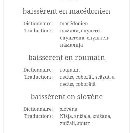
baissèrent en macédonien
Dictionnaire:
macédonien
Traductions:
намали, спушти,
спуштена, спуштен,
намалија
baissèrent en roumain
Dictionnaire:
roumain
Traductions:
redus, coborât, scăzut, a
redus, coborâtă
baissèrent en slovène
Dictionnaire:
slovène
Traductions:
Nižja, znižala, znižana,
znižali, spusti