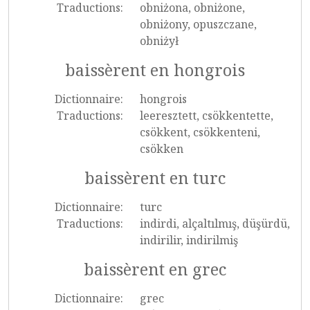
Traductions:
obniżona, obniżone,
obniżony, opuszczane,
obniżył
baissèrent en hongrois
Dictionnaire:
hongrois
Traductions:
leeresztett, csökkentette,
csökkent, csökkenteni,
csökken
baissèrent en turc
Dictionnaire:
turc
Traductions:
indirdi, alçaltılmış, düşürdü,
indirilir, indirilmiş
baissèrent en grec
Dictionnaire:
grec