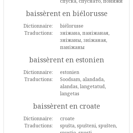
спуска, спуснато, понижи
baissèrent en biélorusse
Dictionnaire:
biélorusse
Traductions:
зніжана, паніжаная,
зніжаны, зніжаная,
паніжаны
baissèrent en estonien
Dictionnaire:
estonien
Traductions:
Soodsam, alandada,
alandas, langetatud,
langetas
baissèrent en croate
Dictionnaire:
croate
Traductions:
spušta, spušteni, spušten,
spustio, spusti