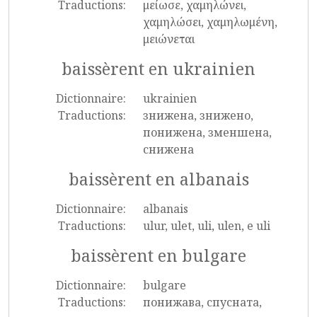
Traductions:
μείωσε, χαμηλώνει,
χαμηλώσει, χαμηλωμένη,
μειώνεται
baissèrent en ukrainien
Dictionnaire:
ukrainien
Traductions:
знижена, знижено,
понижена, зменшена,
снижена
baissèrent en albanais
Dictionnaire:
albanais
Traductions:
ulur, ulet, uli, ulen, e uli
baissèrent en bulgare
Dictionnaire:
bulgare
Traductions:
понижава, спусната,