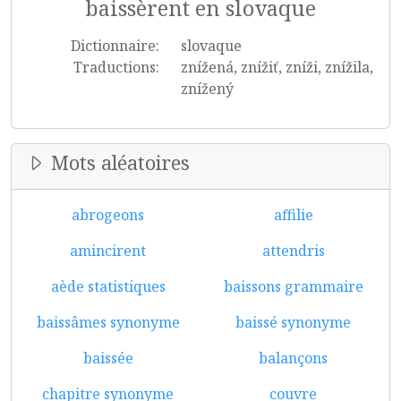
baissèrent en slovaque
Dictionnaire:
slovaque
Traductions:
znížená, znížiť, zníži, znížila,
znížený
Mots aléatoires
abrogeons
affilie
amincirent
attendris
aède statistiques
baissons grammaire
baissâmes synonyme
baissé synonyme
baissée
balançons
chapitre synonyme
couvre