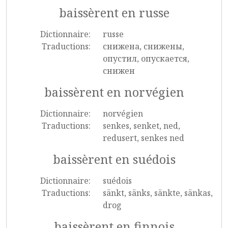
baissèrent en russe
Dictionnaire:
russe
Traductions:
снижена, снижены,
опустил, опускается,
снижен
baissèrent en norvégien
Dictionnaire:
norvégien
Traductions:
senkes, senket, ned,
redusert, senkes ned
baissèrent en suédois
Dictionnaire:
suédois
Traductions:
sänkt, sänks, sänkte, sänkas,
drog
baissèrent en finnois