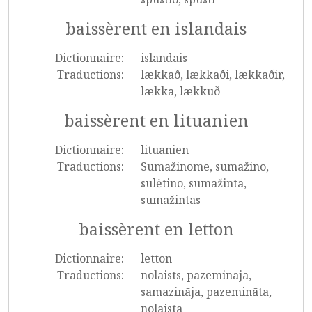
baissèrent en islandais
Dictionnaire:
islandais
Traductions:
lækkað, lækkaði, lækkaðir,
lækka, lækkuð
baissèrent en lituanien
Dictionnaire:
lituanien
Traductions:
Sumažinome, sumažino,
sulėtino, sumažinta,
sumažintas
baissèrent en letton
Dictionnaire:
letton
Traductions:
nolaists, pazemināja,
samazināja, pazemināta,
nolaista