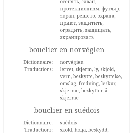
осенять, саван,
протекционизм, футляр,
экран, решето, охрана,
приют, защитить,
оградить, защищать,
экранировать
bouclier en norvégien
Dictionnaire:
norvégien
Traductions:
lerret, skjerm, ly, skjold,
vern, beskytte, beskyttelse,
omslag, fredning, leskur,
skjerme, beskytter, å
skjerme
bouclier en suédois
Dictionnaire:
suédois
Traductions:
sköld, hölja, beskydd,