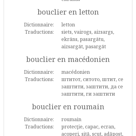
bouclier en letton
Dictionnaire:
letton
Traductions:
siets, vairogs, aizsargs,
ekrāns, pasargātu,
aizsargāt, pasargāt
bouclier en macédonien
Dictionnaire:
macédonien
Traductions:
штитот, ситото, штит, се
заштити, заштити, да се
заштити, ги заштити
bouclier en roumain
Dictionnaire:
roumain
Traductions:
protecţie, capac, ecran,
acoperi, sită, scut, adăpost,