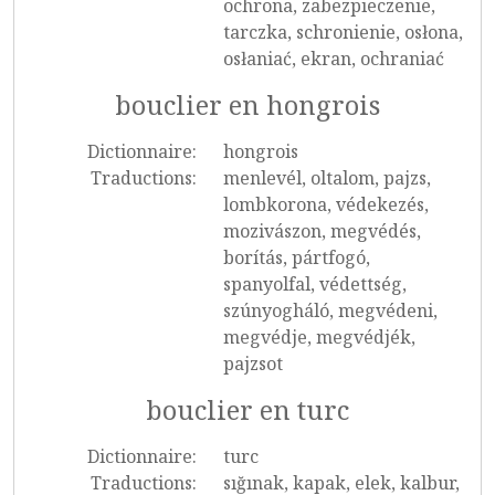
ochrona, zabezpieczenie,
tarczka, schronienie, osłona,
osłaniać, ekran, ochraniać
bouclier en hongrois
Dictionnaire:
hongrois
Traductions:
menlevél, oltalom, pajzs,
lombkorona, védekezés,
mozivászon, megvédés,
borítás, pártfogó,
spanyolfal, védettség,
szúnyogháló, megvédeni,
megvédje, megvédjék,
pajzsot
bouclier en turc
Dictionnaire:
turc
Traductions:
sığınak, kapak, elek, kalbur,