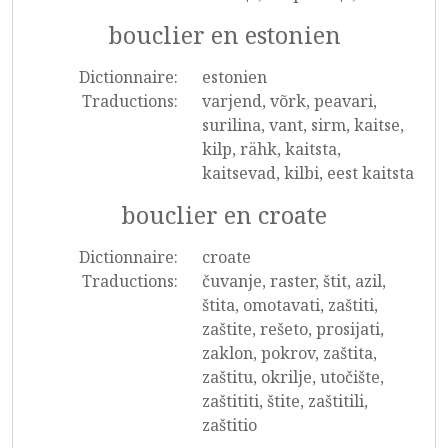
bouclier en estonien
Dictionnaire:
estonien
Traductions:
varjend, võrk, peavari,
surilina, vant, sirm, kaitse,
kilp, rähk, kaitsta,
kaitsevad, kilbi, eest kaitsta
bouclier en croate
Dictionnaire:
croate
Traductions:
čuvanje, raster, štit, azil,
štita, omotavati, zaštiti,
zaštite, rešeto, prosijati,
zaklon, pokrov, zaštita,
zaštitu, okrilje, utočište,
zaštititi, štite, zaštitili,
zaštitio