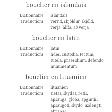
bouclier en islandais
Dictionnaire:
islandais
Traductions:
vernd, skjöldur, skjöld,
verja, hlífa, að verja
bouclier en latin
Dictionnaire:
latin
Traductions:
fides, custodia, tectum,
tutela, praesidium, defendo,
munimentum
bouclier en lituanien
Dictionnaire:
lituanien
Traductions:
sietas, skydas, rėtis,
apsauga, globa, apgintis,
apsaugoti, skydo, uždengti,
ekranas