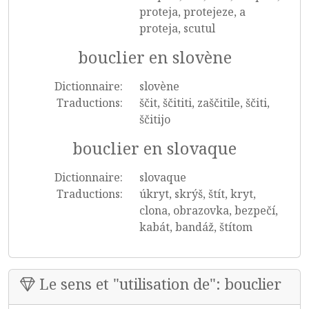
proteja, protejeze, a
proteja, scutul
bouclier en slovène
Dictionnaire:
slovène
Traductions:
ščit, ščititi, zaščitile, ščiti,
ščitijo
bouclier en slovaque
Dictionnaire:
slovaque
Traductions:
úkryt, skrýš, štít, kryt,
clona, obrazovka, bezpečí,
kabát, bandáž, štítom
Le sens et "utilisation de": bouclier