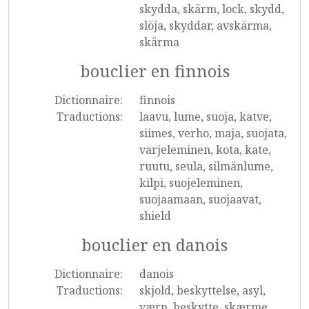
skydda, skärm, lock, skydd,
slöja, skyddar, avskärma,
skärma
bouclier en finnois
Dictionnaire:
finnois
Traductions:
laavu, lume, suoja, katve,
siimes, verho, maja, suojata,
varjeleminen, kota, kate,
ruutu, seula, silmänlume,
kilpi, suojeleminen,
suojaamaan, suojaavat,
shield
bouclier en danois
Dictionnaire:
danois
Traductions:
skjold, beskyttelse, asyl,
værn, beskytte, skærme,