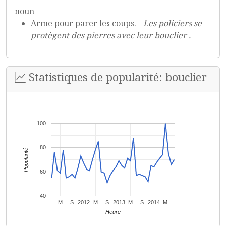
noun
Arme pour parer les coups. -
Les policiers se
protègent des pierres avec leur bouclier .
Statistiques de popularité: bouclier
100
80
Popularité
60
40
M
S
2012
M
S
2013
M
S
2014
M
Heure