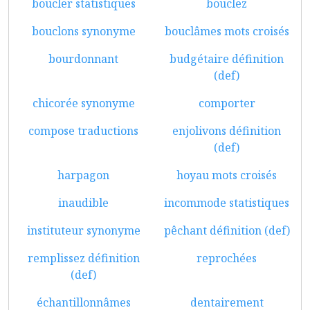
boucler statistiques
bouclez
bouclons synonyme
bouclâmes mots croisés
bourdonnant
budgétaire définition
(def)
chicorée synonyme
comporter
compose traductions
enjolivons définition
(def)
harpagon
hoyau mots croisés
inaudible
incommode statistiques
instituteur synonyme
pêchant définition (def)
remplissez définition
reprochées
(def)
échantillonnâmes
dentairement