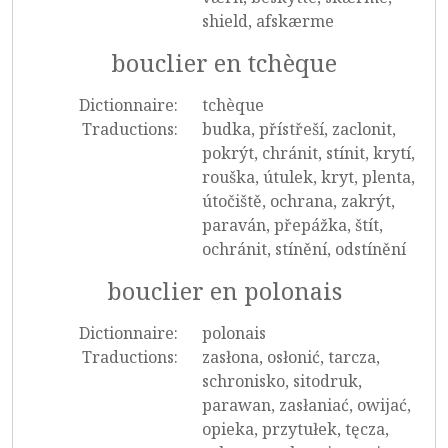
shield, afskærme
bouclier en tchèque
Dictionnaire:
tchèque
Traductions:
budka, přístřeší, zaclonit,
pokrýt, chránit, stínit, krytí,
rouška, útulek, kryt, plenta,
útočiště, ochrana, zakrýt,
paraván, přepážka, štít,
ochránit, stínění, odstínění
bouclier en polonais
Dictionnaire:
polonais
Traductions:
zasłona, osłonić, tarcza,
schronisko, sitodruk,
parawan, zasłaniać, owijać,
opieka, przytułek, tęcza,