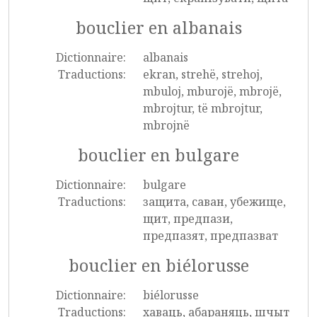
bouclier en albanais
Dictionnaire:
albanais
Traductions:
ekran, strehë, strehoj,
mbuloj, mburojë, mbrojë,
mbrojtur, të mbrojtur,
mbrojnë
bouclier en bulgare
Dictionnaire:
bulgare
Traductions:
защита, саван, убежище,
щит, предпази,
предпазят, предпазват
bouclier en biélorusse
Dictionnaire:
biélorusse
Traductions:
хаваць, абараняць, шчыт