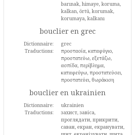
barınak, himaye, koruma,
kalkan, örtü, korumak,
korumaya, kalkanı
bouclier en grec
Dictionnaire:
grec
Traductions:
προστασία, καταφύγιο,
προστατεύω, εξετάζω,
ασπίδα, περίβλημα,
καταφεύγω, προστατεύσει,
προστατεύει, θωράκιση
bouclier en ukrainien
Dictionnaire:
ukrainien
Traductions:
захист, завіса,
проглядати, прикрити,
саван, екран, екранувати,
щит, екранізувати, щита