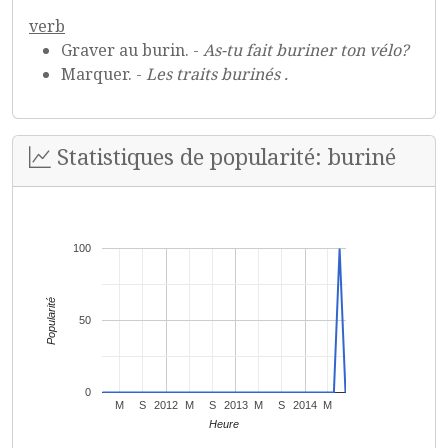
verb
Graver au burin. -
As-tu fait buriner ton vélo?
Marquer. -
Les traits burinés .
Statistiques de popularité: buriné
100
Popularité
50
0
M
S
2012
M
S
2013
M
S
2014
M
Heure