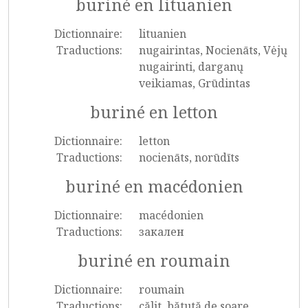
buriné en lituanien
Dictionnaire:
lituanien
Traductions:
nugairintas, Nocienāts, Vėjų
nugairinti, darganų
veikiamas, Grūdintas
buriné en letton
Dictionnaire:
letton
Traductions:
nocienāts, norūdīts
buriné en macédonien
Dictionnaire:
macédonien
Traductions:
закален
buriné en roumain
Dictionnaire:
roumain
Traductions:
călit, bătută de soare,