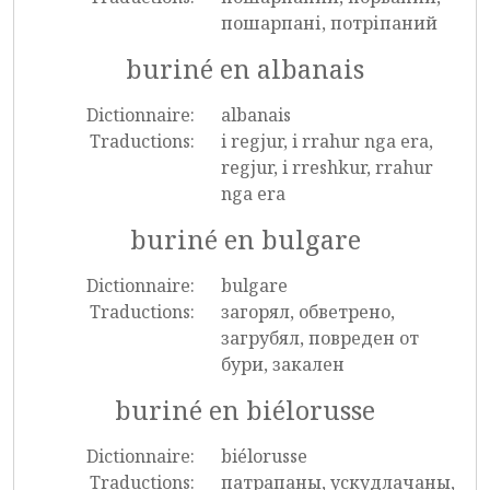
пошарпані, потріпаний
buriné en albanais
Dictionnaire:
albanais
Traductions:
i regjur, i rrahur nga era,
regjur, i rreshkur, rrahur
nga era
buriné en bulgare
Dictionnaire:
bulgare
Traductions:
загорял, обветрено,
загрубял, повреден от
бури, закален
buriné en biélorusse
Dictionnaire:
biélorusse
Traductions:
патрапаны, ускудлачаны,