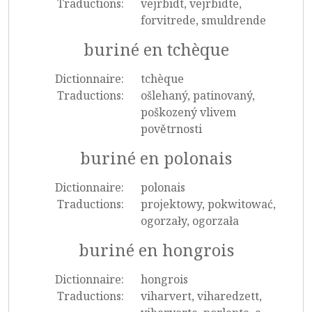
Traductions:
vejrbidt, vejrbidte,
forvitrede, smuldrende
buriné en tchèque
Dictionnaire:
tchèque
Traductions:
ošlehaný, patinovaný,
poškozený vlivem
povětrnosti
buriné en polonais
Dictionnaire:
polonais
Traductions:
projektowy, pokwitować,
ogorzały, ogorzała
buriné en hongrois
Dictionnaire:
hongrois
Traductions:
viharvert, viharedzett,