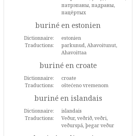
патрэпаны, падраны,
пацёртых
buriné en estonien
Dictionnaire:
estonien
Traductions:
parkunud, Ahavoitunut,
Ahavoittaa
buriné en croate
Dictionnaire:
croate
Traductions:
oštećeno vremenom
buriné en islandais
Dictionnaire:
islandais
Traductions:
Veður, veðrið, veðri,
veðurspá, þegar veður