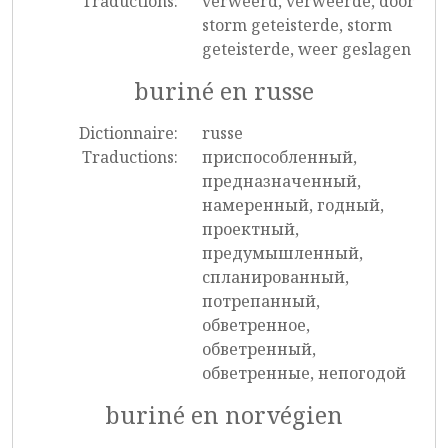
Traductions:
verweerd, verweerde, door
storm geteisterde, storm
geteisterde, weer geslagen
buriné en russe
Dictionnaire:
russe
Traductions:
приспособленный,
предназначенный,
намеренный, годный,
проектный,
предумышленный,
спланированный,
потрепанный,
обветренное,
обветренный,
обветренные, непогодой
buriné en norvégien