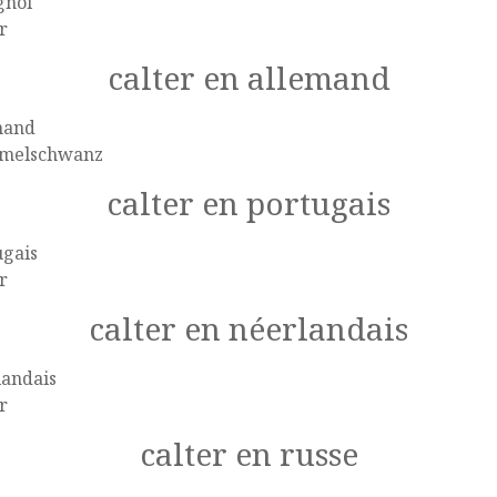
gnol
r
calter en allemand
mand
melschwanz
calter en portugais
ugais
r
calter en néerlandais
landais
r
calter en russe