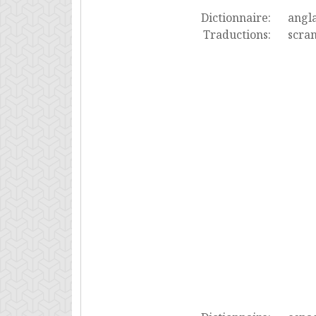
Dictionnaire:
angla
Traductions:
scram