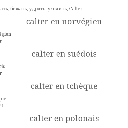
e
ать, бежать, удрать, уходить, Calter
calter en norvégien
égien
r
calter en suédois
ois
r
calter en tchèque
que
et
calter en polonais