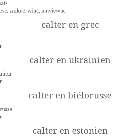
ais
ść, znikać, wiać, nawiewać
calter en grec
r
calter en ukrainien
inien
r
calter en biélorusse
russe
r
calter en estonien