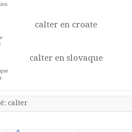
nien
calter en croate
te
!
calter en slovaque
aque
r
é: calter