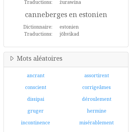
Traductions:
żurawina
canneberges en estonien
Dictionnaire:
estonien
Traductions:
jõhvikad
Mots aléatoires
ancrant
assortirent
conscient
corrigeâmes
dissipai
déroulement
gruger
hermine
incontinence
misérablement