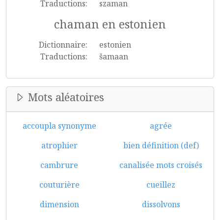
Traductions:
szaman
chaman en estonien
Dictionnaire:
estonien
Traductions:
šamaan
Mots aléatoires
accoupla synonyme
agrée
atrophier
bien définition (def)
cambrure
canalisée mots croisés
couturière
cueillez
dimension
dissolvons